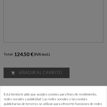
124.50 €
(IVA incl.)
Total:
AÑADIR AL CARRITO

¿Cómo COMPRAR PASO a PASO?
+info
“Si las necesitas antes consúltanos para ayudarte”
Esta tienda te pide que aceptes cookies para fines de rendimiento,
redes sociales y publicidad. Las redes sociales y las cookies
publicitarias de terceros se utilizan para ofrecerte funciones de redes