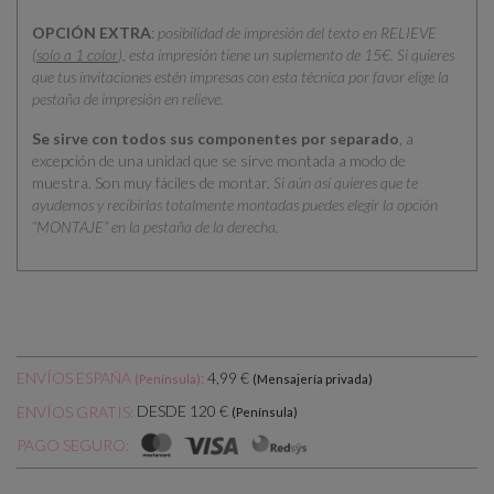
OPCIÓN EXTRA
:
posibilidad de impresión del texto en RELIEVE
(
solo a 1 color
), esta impresión tiene un suplemento de 15€. Si quieres
que tus invitaciones estén impresas con esta técnica por favor elige la
pestaña de impresión en relieve.
Se sirve con todos sus componentes por separado
, a
excepción de una unidad que se sirve montada a modo de
muestra. Son muy fáciles de montar.
Si aún así quieres que te
ayudemos y recibirlas totalmente montadas puedes elegir la opción
“MONTAJE” en la pestaña de la derecha.
ENVÍOS ESPAÑA
:
4,99 €
(Península)
(Mensajería privada)
DESDE 120 €
ENVÍOS GRATIS:
(Península)
PAGO SEGURO: