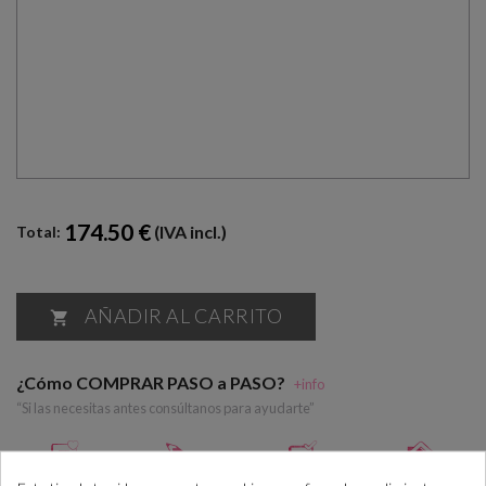
174.50 €
(IVA incl.)
Total:
AÑADIR AL CARRITO

¿Cómo COMPRAR PASO a PASO?
+info
“Si las necesitas antes consúltanos para ayudarte”