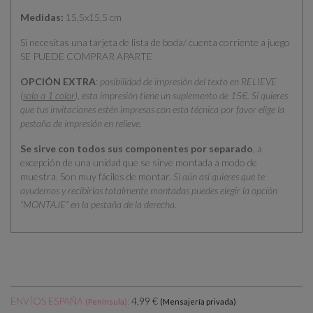
Medidas:
15,5x15,5 cm
Si necesitas una tarjeta de lista de boda/ cuenta corriente a juego
SE PUEDE COMPRAR APARTE
OPCIÓN EXTRA
:
posibilidad de impresión del texto en RELIEVE
(
solo a 1 color
), esta impresión tiene un suplemento de 15€. Si quieres
que tus invitaciones estén impresas con esta técnica por favor elige la
pestaña de impresión en relieve.
Se sirve con todos sus componentes por separado
, a
excepción de una unidad que se sirve montada a modo de
muestra. Son muy fáciles de montar.
Si aún así quieres que te
ayudemos y recibirlas totalmente montadas puedes elegir la opción
“MONTAJE” en la pestaña de la derecha.
ENVÍOS ESPAÑA
:
4,99 €
(Península)
(Mensajería privada)