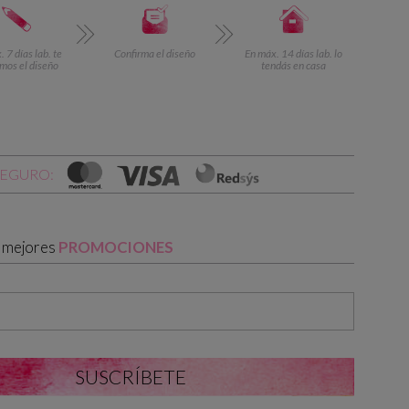
 7 días lab. te
Confirma el diseño
En máx. 14 días lab. lo
mos el diseño
tendás en casa
SEGURO:
s mejores
PROMOCIONES