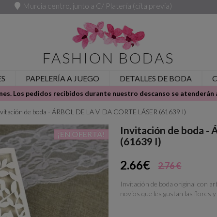
Murcia centro, junto a C/ Platería (cita previa)
FASHION BODAS
ES
PAPELERÍA A JUEGO
DETALLES DE BODA
es. Los pedidos recibidos durante nuestro descanso se atenderán a
nvitación de boda - ÁRBOL DE LA VIDA CORTE LÁSER (61639 I)
Invitación de boda
¡EN OFERTA!
(61639 I)
2.66€
2.76 €
Invitación de boda original con ar
novios que les gustan las flores y