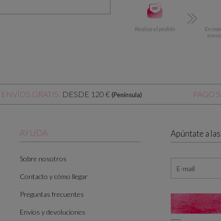
Realiza el pedido
En máx.
envia
DESDE 120 €
ENVÍOS GRATIS:
PAGO 
(Península)
AYUDA
Apúntate a la
Sobre nosotros
Contacto y cómo llegar
Preguntas frecuentes
Envíos y devoluciones