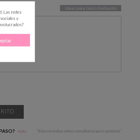
Ideas para texto invitación
d. Las redes
 sociales y
involucrados?
eptar
RRITO
 PASO?
+info
“Si las necesitas antes consúltanos para ayudarte”