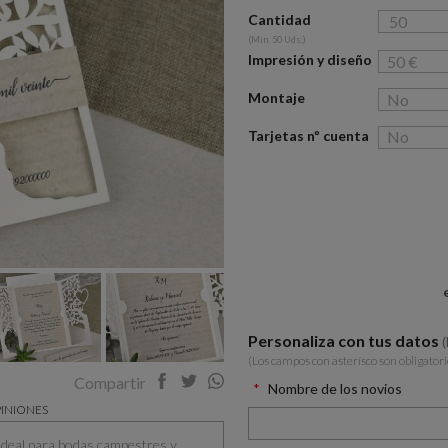
Cantidad
(Min. 50 Uds.)
Impresión y diseño
Montaje
Tarjetas nº cuenta
Personaliza con tus datos
(Los campos con asterísco son obligatori
Compartir
Nombre de los novios
INIONES
. Ideal para bodas campestres y