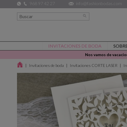
968 97 42 27
info@fashionbodas.com

INVITACIONES DE BODA
SOBR
Nos vamos de vacacion
Invitaciones de boda
Invitaciones CORTE LASER
I