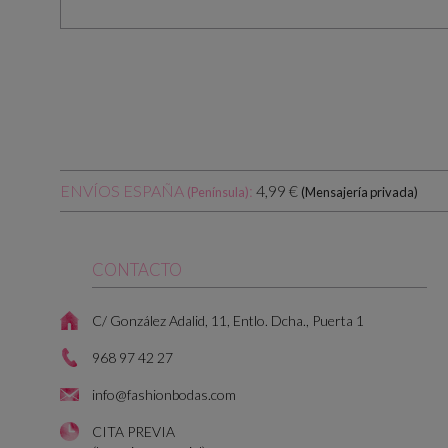
ENVÍOS ESPAÑA
:
4,99 €
(Península)
(Mensajería privada)
CONTACTO
C/ González Adalid, 11, Entlo. Dcha., Puerta 1
968 97 42 27
info@fashionbodas.com
CITA PREVIA