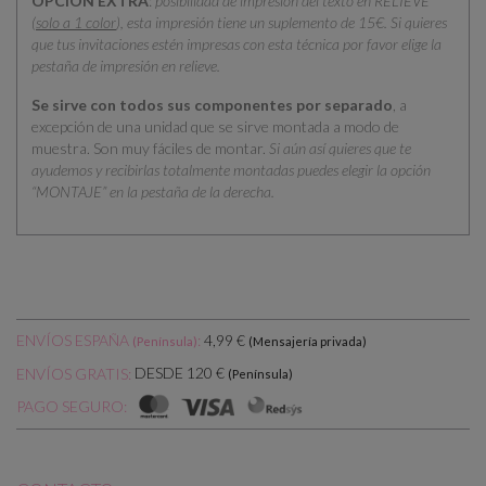
OPCIÓN EXTRA
:
posibilidad de impresión del texto en RELIEVE
(
solo a 1 color
), esta impresión tiene un suplemento de 15€. Si quieres
que tus invitaciones estén impresas con esta técnica por favor elige la
pestaña de impresión en relieve.
Se sirve con todos sus componentes por separado
, a
excepción de una unidad que se sirve montada a modo de
muestra. Son muy fáciles de montar.
Si aún así quieres que te
ayudemos y recibirlas totalmente montadas puedes elegir la opción
“MONTAJE” en la pestaña de la derecha.
ENVÍOS ESPAÑA
:
4,99 €
(Península)
(Mensajería privada)
DESDE 120 €
ENVÍOS GRATIS:
(Península)
PAGO SEGURO: