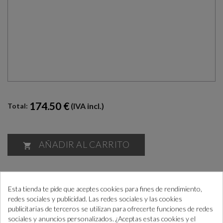
174.50 €
(IVA incl.)
Total:
AÑADIR AL CARRITO

¿Cómo COMPRAR PASO a PASO?
+info
“Si las necesitas antes consúltanos para ayudarte”
Esta tienda te pide que aceptes cookies para fines de rendimiento,
redes sociales y publicidad. Las redes sociales y las cookies
publicitarias de terceros se utilizan para ofrecerte funciones de redes
sociales y anuncios personalizados. ¿Aceptas estas cookies y el