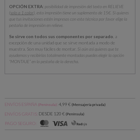
OPCIÓN EXTRA
:
posibilidad de impresión del texto en RELIEVE
(
solo a 1 color
), esta impresión tiene un suplemento de 15€. Si quieres
que tus invitaciones estén impresas con esta técnica por favor elige la
pestaña de impresión en relieve.
Se sirve con todos sus componentes por separado
, a
excepción de una unidad que se sirve montada a modo de
muestra. Son muy fáciles de montar.
Si aún así quieres que te
ayudemos y recibirlas totalmente montadas puedes elegir la opción
“MONTAJE” en la pestaña de la derecha.
ENVÍOS ESPAÑA
:
4,99 €
(Península)
(Mensajería privada)
DESDE 120 €
ENVÍOS GRATIS:
(Península)
PAGO SEGURO: