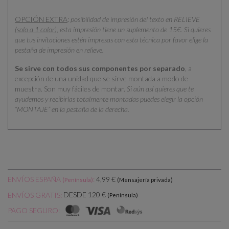
OPCIÓN EXTRA
:
posibilidad de impresión del texto en RELIEVE
(
solo a 1 color
), esta impresión tiene un suplemento de 15€. Si quieres
que tus invitaciones estén impresas con esta técnica por favor elige la
pestaña de impresión en relieve.
Se sirve con todos sus componentes por separado
, a
excepción de una unidad que se sirve montada a modo de
muestra. Son muy fáciles de montar.
Si aún así quieres que te
ayudemos y recibirlas totalmente montadas puedes elegir la opción
“MONTAJE” en la pestaña de la derecha.
ENVÍOS ESPAÑA
:
4,99 €
(Península)
(Mensajería privada)
DESDE 120 €
ENVÍOS GRATIS:
(Península)
PAGO SEGURO: