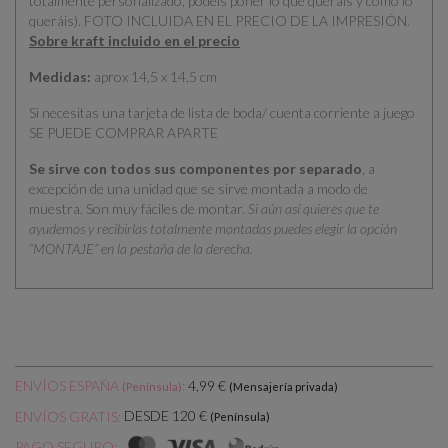
totalmente personalizado, podéis poner lo que queráis y como lo
queráis). FOTO INCLUIDA EN EL PRECIO DE LA IMPRESIÓN.
Sobre kraft incluido en el precio
Medidas:
aprox 14,5 x 14,5 cm
Si necesitas una tarjeta de lista de boda/ cuenta corriente a juego
SE PUEDE COMPRAR APARTE
Se sirve con todos sus componentes por separado
, a
excepción de una unidad que se sirve montada a modo de
muestra. Son muy fáciles de montar.
Si aún así quieres que te
ayudemos y recibirlas totalmente montadas puedes elegir la opción
“MONTAJE” en la pestaña de la derecha.
ENVÍOS ESPAÑA
:
4,99 €
(Península)
(Mensajería privada)
DESDE 120 €
ENVÍOS GRATIS:
(Península)
PAGO SEGURO: