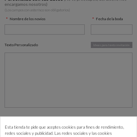
encargamos nosotros)
(Los campos con asterísco son obligatorios)
Nombre de los novios
Fecha de la boda
Texto Personalizado
Ideas para texto invitación
98.50 €
(IVA incl.)
Total:
Esta tienda te pide que aceptes cookies para fines de rendimiento,
redes sociales y publicidad. Las redes sociales y las cookies