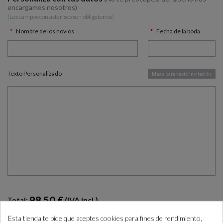
encargamos nosotros)
(Los campos con asterísco son obligatorios)
Nombre de los novios
Fecha de la boda
Texto Personalizado
Ideas para texto invitación
98.50 €
(IVA incl.)
Total:
Esta tienda te pide que aceptes cookies para fines de rendimiento,