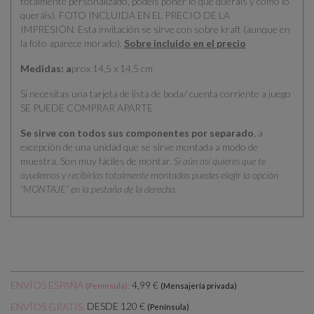
totalmente personalizado, podéis poner lo que queráis y como lo
queráis). FOTO INCLUIDA EN EL PRECIO DE LA
IMPRESIÓN.
Esta invitación se sirve con sobre kraft (aunque en
la foto aparece morado).
Sobre incluido en el precio
Medidas: a
prox 14,5 x 14,5 cm
Si necesitas una tarjeta de lista de boda/ cuenta corriente a juego
SE PUEDE COMPRAR APARTE
Se sirve con todos sus componentes por separado
, a
excepción de una unidad que se sirve montada a modo de
muestra. Son muy fáciles de montar.
Si aún así quieres que te
ayudemos y recibirlas totalmente montadas puedes elegir la opción
“MONTAJE” en la pestaña de la derecha.
ENVÍOS ESPAÑA
:
4,99 €
(Península)
(Mensajería privada)
DESDE 120 €
ENVÍOS GRATIS:
(Península)