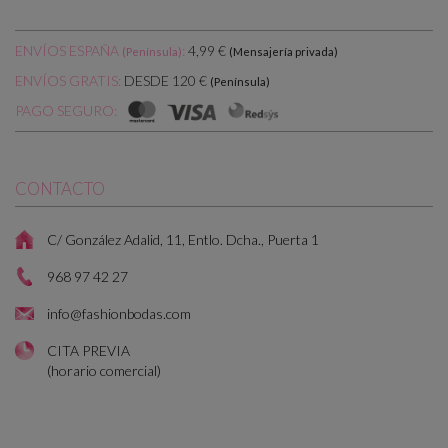
ENVÍOS ESPAÑA
:
4,99 €
(Península)
(Mensajería privada)
DESDE 120 €
ENVÍOS GRATIS:
(Península)
PAGO SEGURO:
CONTACTO
C/ González Adalid, 11, Entlo. Dcha., Puerta 1
968 97 42 27
info@fashionbodas.com
CITA PREVIA
(horario comercial)