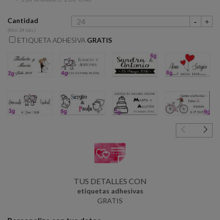
Cantidad
(Min. 24 Uds.)
ETIQUETA ADHESIVA
GRATIS
2g
4g
6g
8g
3g
5g
7g
9g
TUS DETALLES CON
etiquetas adhesivas
GRATIS