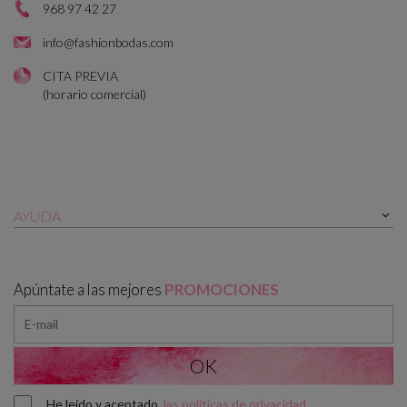
968 97 42 27
info@fashionbodas.com
CITA PREVIA
(horario comercial)
AYUDA

Apúntate a las mejores
PROMOCIONES
He leído y aceptado
las políticas de privacidad