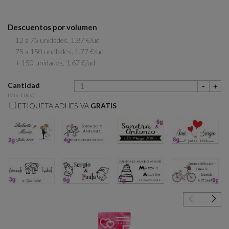
Descuentos por volumen
12 a 75 unidades, 1.87 €/ud
75 a 150 unidades, 1.77 €/ud
+ 150 unidades, 1.67 €/ud
Cantidad
(Min. 1 Uds.)
ETIQUETA ADHESIVA
GRATIS
2g
4g
6g
8g
3g
5g
7g
9g