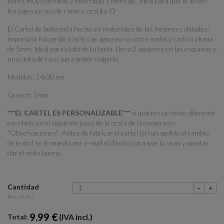
flores muy coloridas y divertidas y mensaje. Ideal para que lo lleven
los pajes en vez de ramo o cestita :D
El Cartel de boda esta hecho en materiales de las mejores calidades:
impresión fotográfica (si le cae agua no se corre nada) y cartón pluma
de 5mm. Ideal para el día de tu boda. Lleva 2 agujeros en las esquinas y
una cinta de raso para poder colgarlo.
Medidas: 24x30 cm
Grosor: 5mm
***EL CARTEL ES PERSONALIZABLE***
si quieres un texto diferente
escribelo en el siguiente paso de la cesta de la compra en
"Observaciones". Antes de fabricar el cartel (si has pedido el cambio
de texto) se te manda por e-mail el diseño para que lo veas y puedas
dar el visto bueno.
Cantidad
(Min. 1 Uds.)
9.99 €
(IVA incl.)
Total: