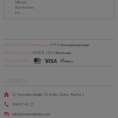
- Minuta
- Banderines
- Etc …
ENVÍOS ESPAÑA
:
4,99 €
(Península)
(Mensajería privada)
DESDE 120 €
ENVÍOS GRATIS:
(Península)
PAGO SEGURO:
CONTACTO
C/ González Adalid, 11, Entlo. Dcha., Puerta 1
968 97 42 27
info@fashionbodas.com