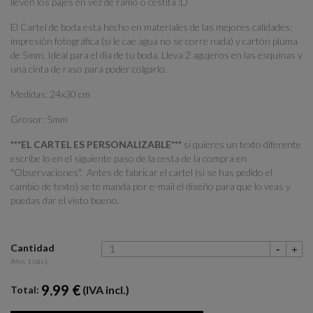
lleven los pajes en vez de ramo o cestita :D
El Cartel de boda esta hecho en materiales de las mejores calidades:
impresión fotográfica (si le cae agua no se corre nada) y cartón pluma
de 5mm. Ideal para el día de tu boda. Lleva 2 agujeros en las esquinas y
una cinta de raso para poder colgarlo.
Medidas: 24x30 cm
Grosor: 5mm
***EL CARTEL ES PERSONALIZABLE***
si quieres un texto diferente
escribe lo en el siguiente paso de la cesta de la compra en
"Observaciones". Antes de fabricar el cartel (si se has pedido el
cambio de texto) se te manda por e-mail el diseño para que lo veas y
puedas dar el visto bueno.
Cantidad
(Min. 1 Uds.)
9.99 €
(IVA incl.)
Total: