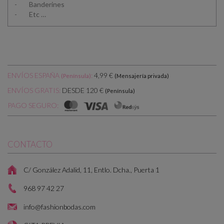
- Banderines
- Etc …
ENVÍOS ESPAÑA
:
4,99 €
(Península)
(Mensajería privada)
DESDE 120 €
ENVÍOS GRATIS:
(Península)
PAGO SEGURO:
CONTACTO
C/ González Adalid, 11, Entlo. Dcha., Puerta 1
968 97 42 27
info@fashionbodas.com