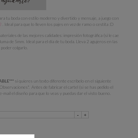
 tu boda con estilo moderno y divertido y mensaje, a juego con
2
. Ideal para que lo lleven los pajes en vez de ramo o cestita :D
teriales de las mejores calidades: impresión fotográfica (si le cae
luma de 5mm. Ideal para el día de tu boda. Lleva 2 agujeros en las
 poder colgarlo.
ABLE***
si quieres un texto diferente escríbelo en el siguiente
Observaciones". Antes de fabricar el cartel (si se has pedido el
e-mail el diseño para que lo veas y puedas dar el visto bueno.