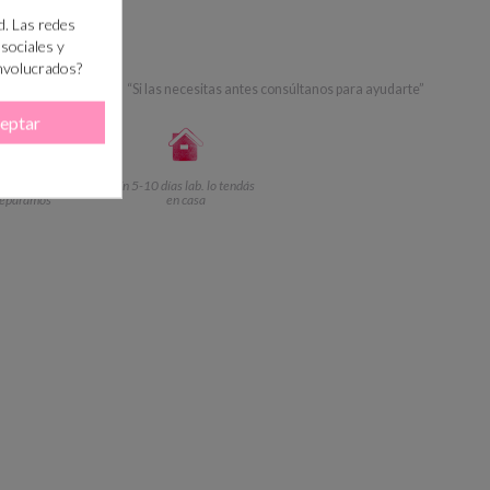
d. Las redes
RRITO
 sociales y
involucrados?
 PASO?
+info
“Si las necesitas antes consúltanos para ayudarte”
eptar
ramitamos y
En 5-10 días lab. lo tendás
reparamos
en casa