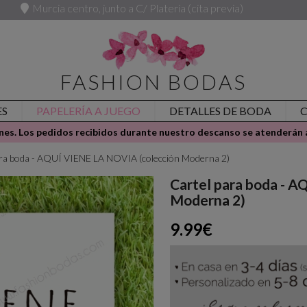
Murcia centro, junto a C/ Platería (cita previa)
FASHION BODAS
ES
PAPELERÍA A JUEGO
DETALLES DE BODA
es. Los pedidos recibidos durante nuestro descanso se atenderán a
ara boda - AQUÍ VIENE LA NOVIA (colección Moderna 2)
Cartel para boda - 
Moderna 2)
9.99€