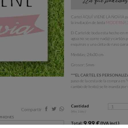
Cartel AQUÍ VIENE LA NOVIA para
la invitación de boda
MODERNA 
El Cartel de boda esta hecho en ma
agua no se corre nada) y cartón p
esquinas y una cinta de raso para
Medidas: 24x30 cm
Grosor: 5mm
***EL CARTEL ES PERSONALIZ
paso de la cesta de la compra en "
cambio de texto) se te manda por 
Cantidad
Compartir
(Min. 1 Uds.)
INIONES
9.99 €
(IVA incl.)
Total:
y divertido y mensaje, a juego