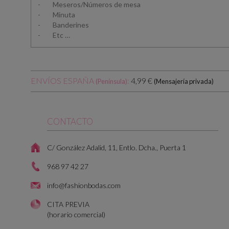
- Meseros/Números de mesa
- Minuta
- Banderines
- Etc …
ENVÍOS ESPAÑA
:
4,99 €
(Península)
(Mensajería privada)
CONTACTO
C/ González Adalid, 11, Entlo. Dcha., Puerta 1
968 97 42 27
info@fashionbodas.com
CITA PREVIA
(horario comercial)