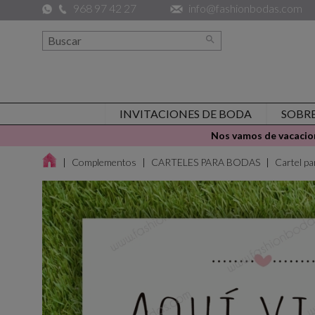
968 97 42 27
info@fashionbodas.com

INVITACIONES DE BODA
SOBR
Nos vamos de vacacion
Complementos
CARTELES PARA BODAS
Cartel p