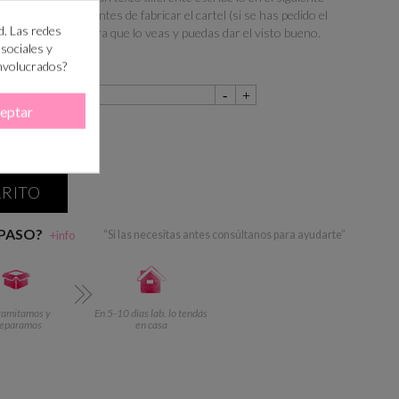
Observaciones". Antes de fabricar el cartel (si se has pedido el
d. Las redes
e-mail el diseño para que lo veas y puedas dar el visto bueno.
 sociales y
involucrados?
eptar
RRITO
 PASO?
+info
“Si las necesitas antes consúltanos para ayudarte”
ramitamos y
En 5-10 días lab. lo tendás
reparamos
en casa