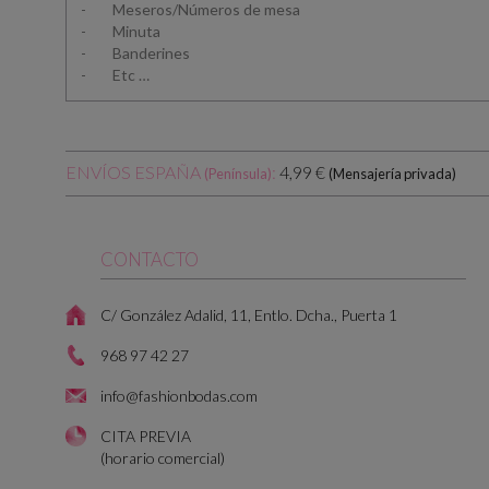
- Meseros/Números de mesa
- Minuta
- Banderines
- Etc …
ENVÍOS ESPAÑA
:
4,99 €
(Península)
(Mensajería privada)
CONTACTO
C/ González Adalid, 11, Entlo. Dcha., Puerta 1
968 97 42 27
info@fashionbodas.com
CITA PREVIA
(horario comercial)