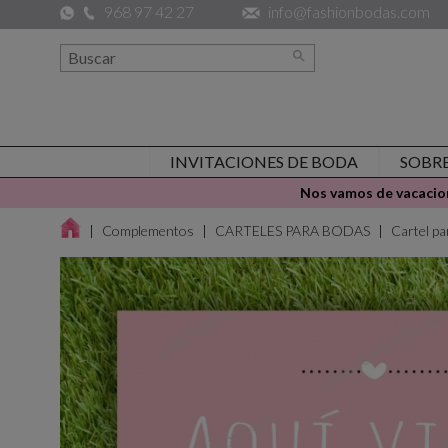
968 97 42 27
info@fashionbodas.com

INVITACIONES DE BODA
SOBR
Nos vamos de vacacion
Complementos
CARTELES PARA BODAS
Cartel p