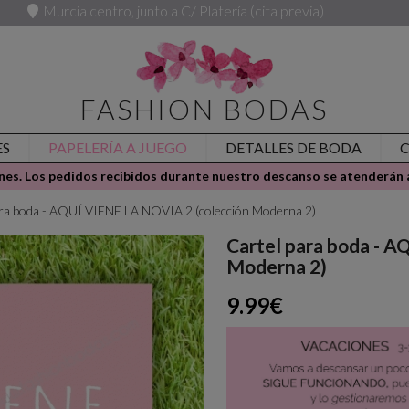
Murcia centro, junto a C/ Platería (cita previa)
FASHION BODAS
ES
PAPELERÍA A JUEGO
DETALLES DE BODA
es. Los pedidos recibidos durante nuestro descanso se atenderán a
ara boda - AQUÍ VIENE LA NOVIA 2 (colección Moderna 2)
Cartel para boda - 
Moderna 2)
9.99€