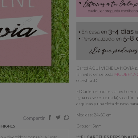
Cartel AQUÍ VIENE LA NOVIA para
la invitación de boda
MODERNA 
o cestita :D
El Cartel de boda esta hecho en ma
agua no se corre nada) y cartón p
esquinas y una cinta de raso para
Medidas: 24x30 cm
Compartir
Grosor: 5mm
INIONES
y divertido y mensaje, a juego
***EL CARTEL ES PERSONALIZ