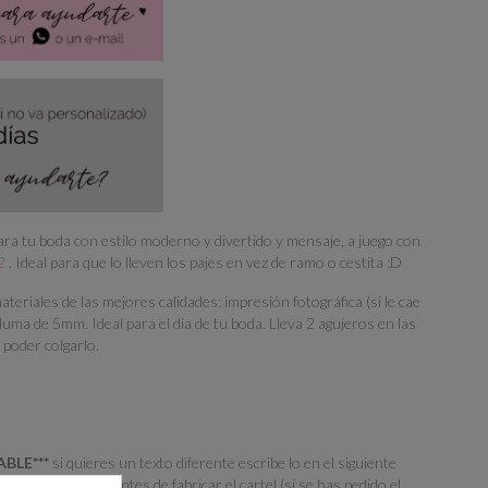
 tu boda con estilo moderno y divertido y mensaje, a juego con
2
. Ideal para que lo lleven los pajes en vez de ramo o cestita :D
teriales de las mejores calidades: impresión fotográfica (si le cae
luma de 5mm. Ideal para el día de tu boda. Lleva 2 agujeros en las
 poder colgarlo.
ABLE***
si quieres un texto diferente escribe lo en el siguiente
Observaciones". Antes de fabricar el cartel (si se has pedido el