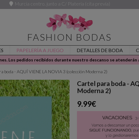
Murcia centro, junto a C/ Platería (cita previa)
FASHION BODAS
ES
PAPELERÍA A JUEGO
DETALLES DE BODA
es. Los pedidos recibidos durante nuestro descanso se atenderán a
ara boda - AQUÍ VIENE LA NOVIA 3 (colección Moderna 2)
Cartel para boda - 
Moderna 2)
9.99€