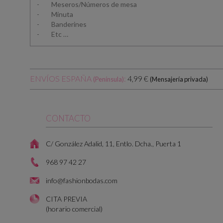
- Meseros/Números de mesa
- Minuta
- Banderines
- Etc …
ENVÍOS ESPAÑA
:
4,99 €
(Península)
(Mensajería privada)
CONTACTO
C/ González Adalid, 11, Entlo. Dcha., Puerta 1
968 97 42 27
info@fashionbodas.com
CITA PREVIA
(horario comercial)