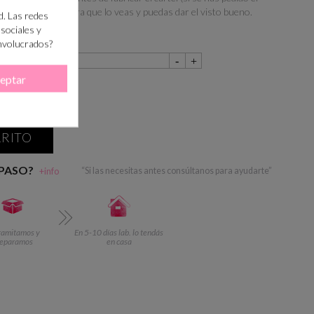
e-mail el diseño para que lo veas y puedas dar el visto bueno.
d. Las redes
 sociales y
involucrados?
eptar
RRITO
 PASO?
+info
“Si las necesitas antes consúltanos para ayudarte”
ramitamos y
En 5-10 días lab. lo tendás
reparamos
en casa