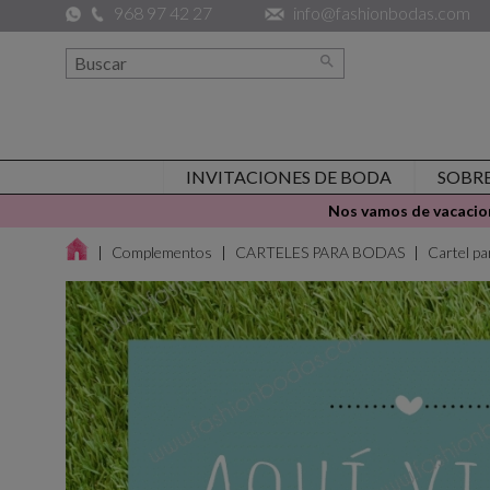
968 97 42 27
info@fashionbodas.com

INVITACIONES DE BODA
SOBR
Nos vamos de vacacion
Complementos
CARTELES PARA BODAS
Cartel p