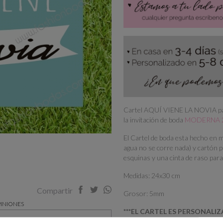
Cartel AQUÍ VIENE LA NOVIA para
la invitación de boda
MODERNA 
El Cartel de boda esta hecho en ma
agua no se corre nada) y cartón p
esquinas y una cinta de raso para
Medidas: 24x30 cm
Compartir
Grosor: 5mm
INIONES
***EL CARTEL ES PERSONALIZ
y divertido y mensaje, a juego
paso de la cesta de la compra en "