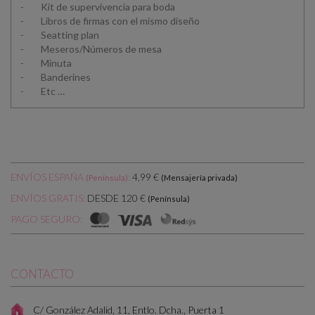
- Kit de supervivencia para boda
- Libros de firmas con el mismo diseño
- Seatting plan
- Meseros/Números de mesa
- Minuta
- Banderines
- Etc …
ENVÍOS ESPAÑA
:
4,99 €
(Península)
(Mensajería privada)
DESDE 120 €
ENVÍOS GRATIS:
(Península)
PAGO SEGURO:
CONTACTO
C/ González Adalid, 11, Entlo. Dcha., Puerta 1