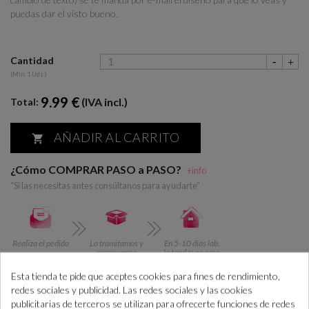
puedas dar el visto bueno.
Cantidad
(Min. 1 Uds.)
9.99 €
(IVA incl.)
Total:
AÑADIR AL CARRITO

¿Cómo COMPRAR PASO a PASO?
+info
“Si las necesitas antes consúltanos para ayudarte”
Realiza el pedido
Lo tramitamos y
En 5-10 días lab.
preparamos
lo tendás en casa
Esta tienda te pide que aceptes cookies para fines de rendimiento,
redes sociales y publicidad. Las redes sociales y las cookies
DESCRIPCIÓN
CÓMO COMPRAR
publicitarias de terceros se utilizan para ofrecerte funciones de redes