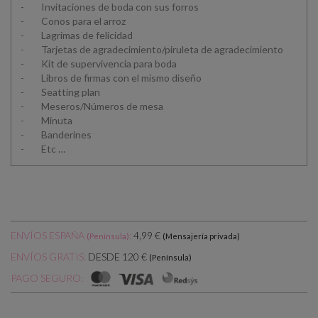
- Invitaciones de boda con sus forros
- Conos para el arroz
- Lagrimas de felicidad
- Tarjetas de agradecimiento/piruleta de agradecimiento
- Kit de supervivencia para boda
- Libros de firmas con el mismo diseño
- Seatting plan
- Meseros/Números de mesa
- Minuta
- Banderines
- Etc …
ENVÍOS ESPAÑA
:
4,99 €
(Península)
(Mensajería privada)
DESDE 120 €
ENVÍOS GRATIS:
(Península)
PAGO SEGURO: