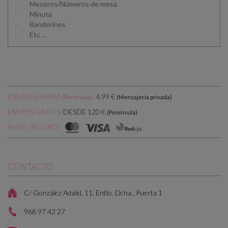
- Meseros/Números de mesa
- Minuta
- Banderines
- Etc …
ENVÍOS ESPAÑA
:
4,99 €
(Península)
(Mensajería privada)
DESDE 120 €
ENVÍOS GRATIS:
(Península)
PAGO SEGURO:
CONTACTO
C/ González Adalid, 11, Entlo. Dcha., Puerta 1
968 97 42 27