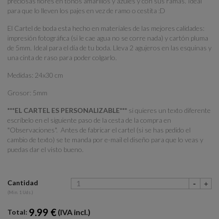
preciosas flores en tonos amarillos y azules y con sus ramas. Ideal
para que lo lleven los pajes en vez de ramo o cestita :D
El Cartel de boda esta hecho en materiales de las mejores calidades:
impresión fotográfica (si le cae agua no se corre nada) y cartón pluma
de 5mm. Ideal para el día de tu boda. Lleva 2 agujeros en las esquinas y
una cinta de raso para poder colgarlo.
Medidas: 24x30 cm
Grosor: 5mm
***EL CARTEL ES PERSONALIZABLE***
si quieres un texto diferente
escríbelo en el siguiente paso de la cesta de la compra en
"Observaciones". Antes de fabricar el cartel (si se has pedido el
cambio de texto) se te manda por e-mail el diseño para que lo veas y
puedas dar el visto bueno.
Cantidad
(Min. 1 Uds.)
9.99 €
(IVA incl.)
Total: