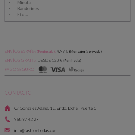
- Minuta
- Banderines
- Etc …
ENVÍOS ESPAÑA
:
4,99 €
(Península)
(Mensajería privada)
DESDE 120 €
ENVÍOS GRATIS:
(Península)
PAGO SEGURO:
CONTACTO
C/ González Adalid, 11, Entlo. Dcha., Puerta 1
968 97 42 27
info@fashionbodas.com