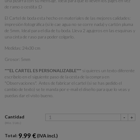
una pizarra con su mensaje. Ideal para que lo lleven los pajes en vez
de ramo o cestita :D
El Cartel de boda esta hecho en materiales de las mejores calidades:
impresión fotográfica (si le cae agua no se corre nada) y cartón pluma
de 5mm. Ideal para el día de tu boda. Lleva 2 agujeros en las esquinas y
una cinta de raso para poder colgarlo.
Medidas: 24x30 cm
Grosor: 5mm
***EL CARTEL ES PERSONALIZABLE***
si quieres un texto diferente
escríbelo en el siguiente paso de la cesta de la compra en
"Observaciones". Antes de fabricar el cartel (si se has pedido el
cambio de texto) se te manda por e-mail el diseño para que lo veas y
puedas dar el visto bueno.
Cantidad
(Min. 1 Uds.)
9.99 €
(IVA incl.)
Total: