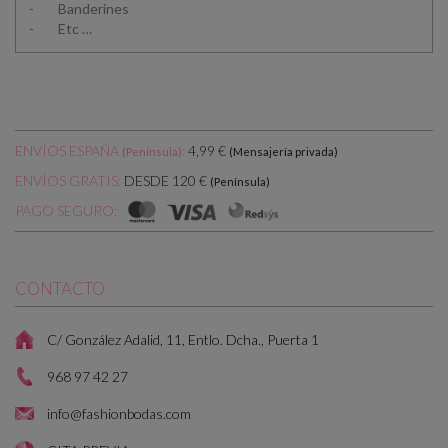
- Banderines
- Etc …
ENVÍOS ESPAÑA
:
4,99 €
(Península)
(Mensajería privada)
DESDE 120 €
ENVÍOS GRATIS:
(Península)
PAGO SEGURO:
CONTACTO
C/ González Adalid, 11, Entlo. Dcha., Puerta 1
968 97 42 27
info@fashionbodas.com