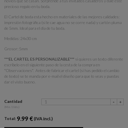
novios que se casan. Sorprende a tus invitados casaderos y dale este
precioso regalo en tu boda.
El Cartel de boda esta hecho en materiales de las mejores calidades:
impresión fotográfica (si le cae agua no se corre nada) y cartón pluma
de 5mm. Ideal para el día de tu boda.
Medidas: 24x30 cm
Grosor: 5mm
***EL CARTEL ES PERSONALIZABLE***
si quieres un texto diferente
escríbelo en el siguiente paso de la cesta de la compra en
"Observaciones". Antes de fabricar el cartel (si has pedido el cambio
de texto) se te manda por e-mail el diseño para que lo veas y puedas
dar el visto bueno.
Cantidad
(Min. 1 Uds.)
9.99 €
(IVA incl.)
Total: