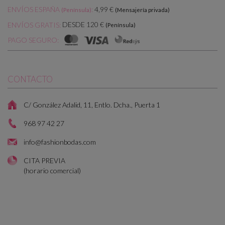
ENVÍOS ESPAÑA
:
4,99 €
(Península)
(Mensajería privada)
DESDE 120 €
ENVÍOS GRATIS:
(Península)
PAGO SEGURO:
CONTACTO
C/ González Adalid, 11, Entlo. Dcha., Puerta 1
968 97 42 27
info@fashionbodas.com
CITA PREVIA
(horario comercial)