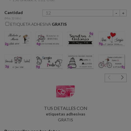
Cantidad
(Min. 12 Uds.)
ETIQUETA ADHESIVA
GRATIS
2g
4g
6g
8g
3g
5g
7g
9g
TUS DETALLES CON
etiquetas adhesivas
GRATIS