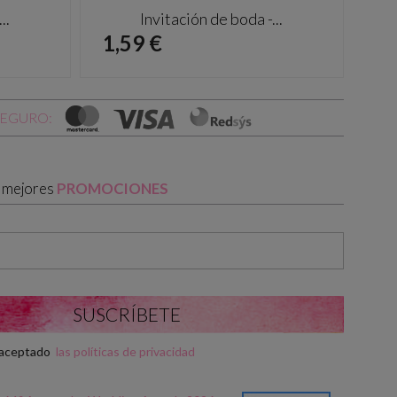
..
Invitación de boda -...
Precio
Pr
1,59 €
1,
SEGURO:
s mejores
PROMOCIONES
y aceptado
las políticas de privacidad