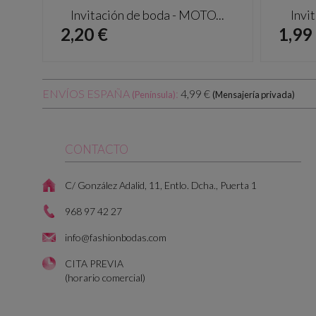
Invitación de boda - MOTO...
Invi
Precio
Prec
2,20 €
1,99
ENVÍOS ESPAÑA
:
4,99 €
(Península)
(Mensajería privada)
CONTACTO
C/ González Adalid, 11, Entlo. Dcha., Puerta 1
968 97 42 27
info@fashionbodas.com
CITA PREVIA
(horario comercial)