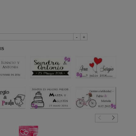
IS
4g
6g
8g
5g
7g
9g