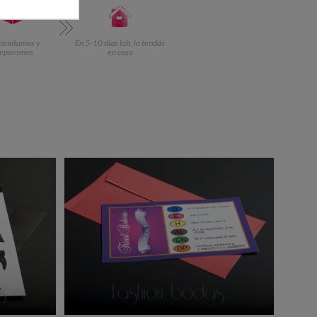
ramitamos y
En 5-10 días lab. lo tendás
reparamos
en casa