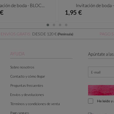
tación de boda - BLOC...
Invitación de boda -.
io
Precio
 €
1,95 €
DESDE 120 €
ENVÍOS GRATIS:
PAGO 
(Península)
AYUDA
Apúntate a la
Sobre nosotros
Contacto y cómo llegar
Preguntas frecuentes
Envíos y devoluciones
He leído 
Términos y condiciones de venta
Pago seguro