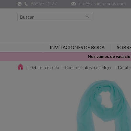
968 97 42 27
info@fashionbodas.com

INVITACIONES DE BODA
SOBR
Nos vamos de vacacion
Detalles de boda
Complementos para Mujer
Detall