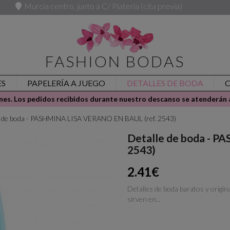
Murcia centro, junto a C/ Platería (cita previa)
FASHION BODAS
ES
PAPELERÍA A JUEGO
DETALLES DE BODA
es. Los pedidos recibidos durante nuestro descanso se atenderán a
e de boda - PASHMINA LISA VERANO EN BAUL (ref. 2543)
Detalle de boda - 
2543)
2.41€
Detalles de boda baratos y origin
sirven en...