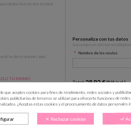
para bodas lisa verano en baúl.
Personaliza con tus datos
(Los campos con asterísco son obligatori
Nombre de los novios
nuestras decoraciones aqui
3
ZLO TU MISMO
28.92 €
(IVA incl.)
Total:
ide que aceptes cookies para fines de rendimiento, redes sociales y publicida
ookies publicitarias de terceros se utilizan para ofrecerte funciones de redes
alizados. ¿Aceptas estas cookies y el procesamiento de datos personales 
AÑADIR AL CA

figurar
Rechazar cookies
Ac
clear
done_all
¿Cómo COMPRAR PASO a