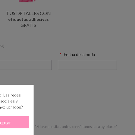
TUS DETALLES CON
etiquetas adhesivas
GRATIS
os)
Fecha de la boda
d. Las redes
 sociales y
involucrados?
RRITO
eptar
 PASO?
+info
“Si las necesitas antes consúltanos para ayudarte”