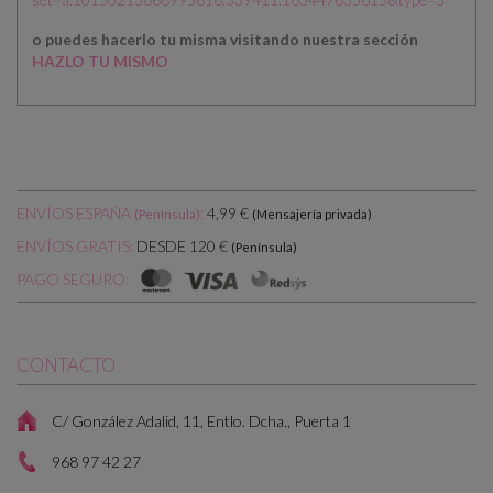
o puedes hacerlo tu misma visitando nuestra sección
HAZLO TU MISMO
ENVÍOS ESPAÑA
:
4,99 €
(Península)
(Mensajería privada)
DESDE 120 €
ENVÍOS GRATIS:
(Península)
PAGO SEGURO:
CONTACTO
C/ González Adalid, 11, Entlo. Dcha., Puerta 1
968 97 42 27