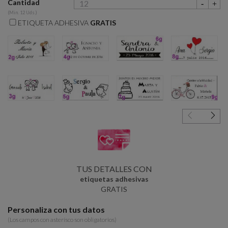
Cantidad
(Min. 12 Uds.)
ETIQUETA ADHESIVA
GRATIS
2g
4g
6g
8g
3g
5g
7g
9g
TUS DETALLES CON
etiquetas adhesivas
GRATIS
Personaliza con tus datos
(Los campos con asterísco son obligatorios)