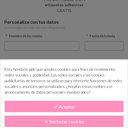
etiquetas adhesivas
GRATIS
Personaliza con tus datos
(Los campos con asterísco son obligatorios)
Nombre de los novios
Fecha de la boda
12.60 €
(IVA incl.)
Total:
Esta tienda te pide que aceptes cookies para fines de rendimiento,
redes sociales y publicidad. Las redes sociales y las cookies
publicitarias de terceros se utilizan para ofrecerte funciones de redes
AÑADIR AL CARRITO
sociales y anuncios personalizados. ¿Aceptas estas cookies y el

procesamiento de datos personales involucrados?
¿Cómo COMPRAR PASO a PASO?
+info
Aceptar
done_all
“Si las necesitas antes consúltanos para ayudarte”
Rechazar cookies
clear