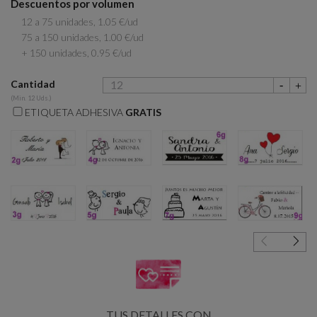
Descuentos por volumen
12 a 75 unidades, 1.05 €/ud
75 a 150 unidades, 1.00 €/ud
+ 150 unidades, 0.95 €/ud
Cantidad
(Min. 12 Uds.)
ETIQUETA ADHESIVA
GRATIS
2g
4g
6g
8g
3g
5g
7g
9g
TUS DETALLES CON