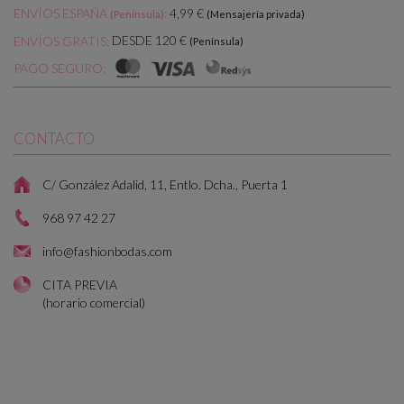
ENVÍOS ESPAÑA
:
4,99 €
(Península)
(Mensajería privada)
DESDE 120 €
ENVÍOS GRATIS:
(Península)
PAGO SEGURO:
CONTACTO
C/ González Adalid, 11, Entlo. Dcha., Puerta 1
968 97 42 27
info@fashionbodas.com
CITA PREVIA
(horario comercial)