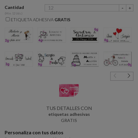
Cantidad
(Min. 12 Uds.)
ETIQUETA ADHESIVA
GRATIS
2g
4g
6g
8g
3g
5g
7g
9g
TUS DETALLES CON
etiquetas adhesivas
GRATIS
Personaliza con tus datos