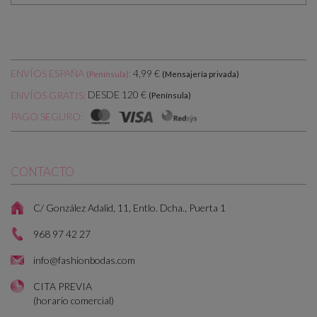
ENVÍOS ESPAÑA
:
4,99 €
(Península)
(Mensajería privada)
DESDE 120 €
ENVÍOS GRATIS:
(Península)
PAGO SEGURO:
CONTACTO
C/ González Adalid, 11, Entlo. Dcha., Puerta 1
968 97 42 27
info@fashionbodas.com
CITA PREVIA
(horario comercial)