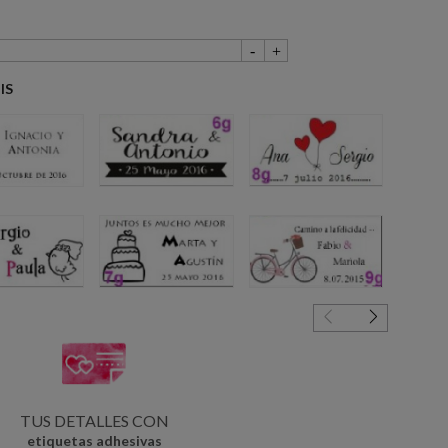
IS
4g
6g
8g
5g
7g
9g
TUS DETALLES CON
etiquetas adhesivas