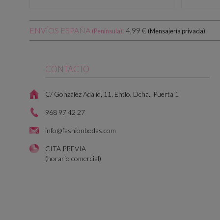
ENVÍOS ESPAÑA
:
4,99 €
(Península)
(Mensajería privada)
CONTACTO
C/ González Adalid, 11, Entlo. Dcha., Puerta 1
968 97 42 27
info@fashionbodas.com
CITA PREVIA
(horario comercial)