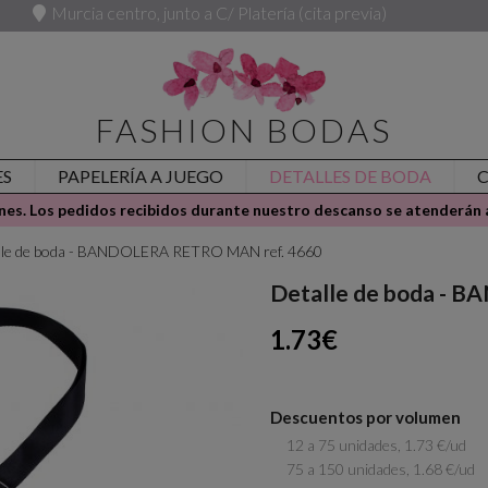
Murcia centro, junto a C/ Platería (cita previa)
FASHION BODAS
ES
PAPELERÍA A JUEGO
DETALLES DE BODA
es. Los pedidos recibidos durante nuestro descanso se atenderán a
lle de boda - BANDOLERA RETRO MAN ref. 4660
Detalle de boda - 
1.73€
Descuentos por volumen
12 a 75 unidades, 1.73 €/ud
75 a 150 unidades, 1.68 €/ud