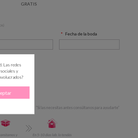
GRATIS
os)
Fecha de la boda
d. Las redes
 sociales y
involucrados?
RRITO
eptar
 PASO?
+info
“Si las necesitas antes consúltanos para ayudarte”
ramitamos y
En 5-10 días lab. lo tendás