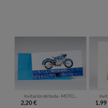
Invitación de boda - MOTO...
Invi
Precio
Prec
2,20 €
1,99