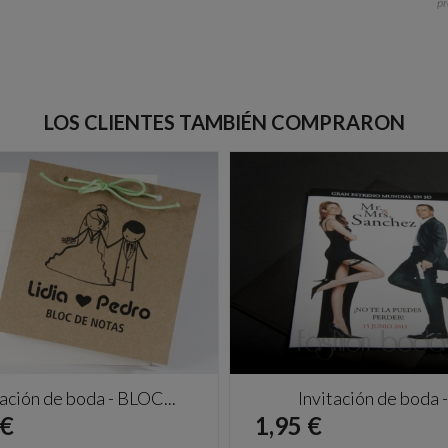
p
LOS CLIENTES TAMBIÉN COMPRARON
tación de boda - BLOC...
Invitación de boda -.
io
Precio
 €
1,95 €