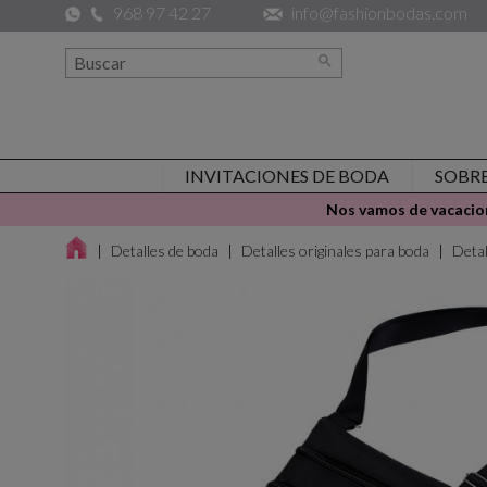
968 97 42 27
info@fashionbodas.com

INVITACIONES DE BODA
SOBR
Nos vamos de vacacion
Detalles de boda
Detalles originales para boda
Deta