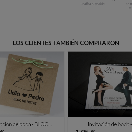
Realiza el pedido
Lo t
p
LOS CLIENTES TAMBIÉN COMPRARON
tación de boda - BLOC...
Invitación de boda -.
io
Precio