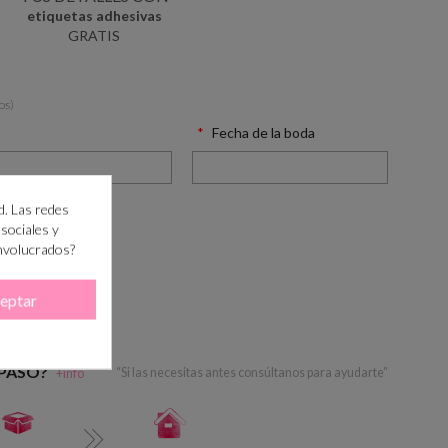
etiquetas adhesivas
GRATIS
os)
Fecha de la boda
d. Las redes
 sociales y
involucrados?
eptar
RRITO
 PASO?
+info
“Si las necesitas antes consúltanos para ayudarte”