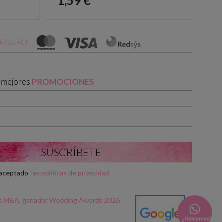
1,59 €
1,
SEGURO:
s mejores
PROMOCIONES
y aceptado
las políticas de privacidad
¿Hablamos?