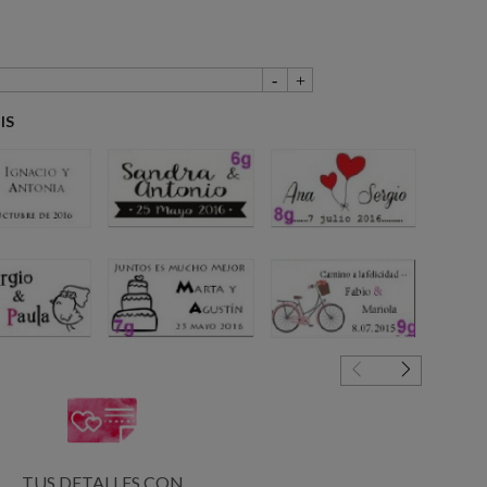
IS
4g
6g
8g
5g
7g
9g
TUS DETALLES CON