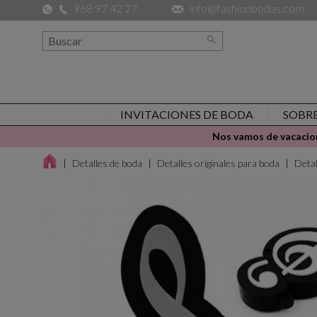
968 97 42 27
info@fashionbodas.com

INVITACIONES DE BODA
SOBR
Nos vamos de vacacion
Detalles de boda
Detalles originales para boda
Deta