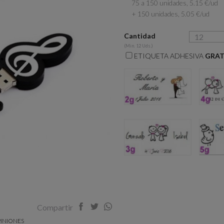
75 a 150 unidades, 5.15 €/ud
+ 150 unidades, 5.05 €/ud
Cantidad
(Min. 12 Uds.)
ETIQUETA ADHESIVA
GRAT
2g
3g
Compartir
INIONES