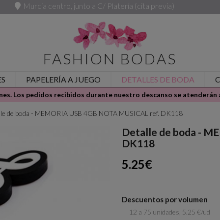
Murcia centro, junto a C/ Platería (cita previa)
FASHION BODAS
ES
PAPELERÍA A JUEGO
DETALLES DE BODA
es. Los pedidos recibidos durante nuestro descanso se atenderán a
lle de boda - MEMORIA USB 4GB NOTA MUSICAL ref. DK118
Detalle de boda - 
DK118
5.25€
Descuentos por volumen
12 a 75 unidades, 5.25 €/ud