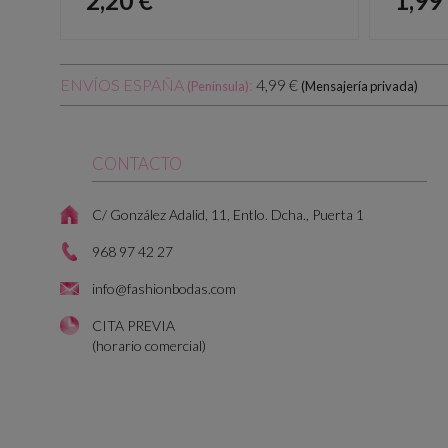
2,20 €
1,99
ENVÍOS ESPAÑA
:
4,99 €
(Península)
(Mensajería privada)
CONTACTO
C/ González Adalid, 11, Entlo. Dcha., Puerta 1
968 97 42 27
info@fashionbodas.com
CITA PREVIA
(horario comercial)