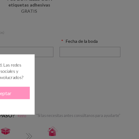
etiquetas adhesivas
GRATIS
os)
Fecha de la boda
d. Las redes
 sociales y
involucrados?
eptar
RRITO
 PASO?
+info
“Si las necesitas antes consúltanos para ayudarte”