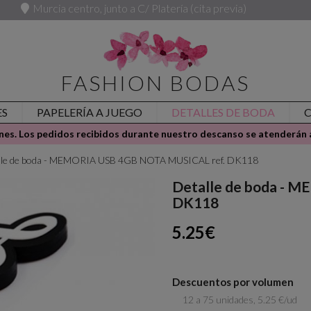
Murcia centro, junto a C/ Platería (cita previa)
FASHION BODAS
ES
PAPELERÍA A JUEGO
DETALLES DE BODA
es. Los pedidos recibidos durante nuestro descanso se atenderán a
lle de boda - MEMORIA USB 4GB NOTA MUSICAL ref. DK118
Detalle de boda - 
DK118
5.25€
Descuentos por volumen
12 a 75 unidades, 5.25 €/ud