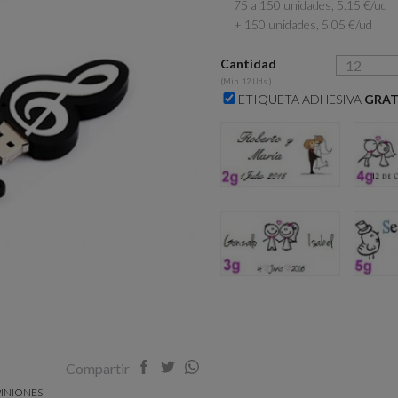
75 a 150 unidades, 5.15 €/ud
+ 150 unidades, 5.05 €/ud
Cantidad
(Min. 12 Uds.)
ETIQUETA ADHESIVA
GRAT
2g
3g
Compartir
INIONES