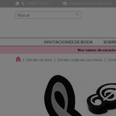
968 97 42 27
info@fashionbodas.com

INVITACIONES DE BODA
SOBR
Nos vamos de vacacion
Detalles de boda
Detalles originales para boda
Deta