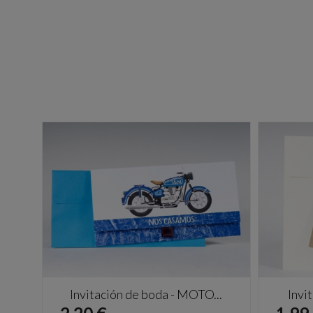
Invitación de boda - MOTO...
Invi
Precio
Prec