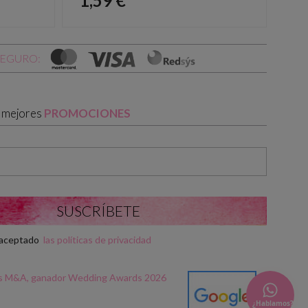
1,59 €
1,
SEGURO:
s mejores
PROMOCIONES
y aceptado
las políticas de privacidad
¿Hablamos?