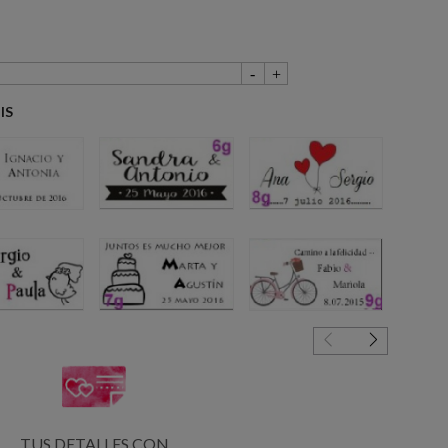
IS
4g
6g
8g
5g
7g
9g
TUS DETALLES CON