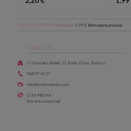
2,20 €
1,99
ENVÍOS ESPAÑA
:
4,99 €
(Península)
(Mensajería privada)
CONTACTO
C/ González Adalid, 11, Entlo. Dcha., Puerta 1
968 97 42 27
info@fashionbodas.com
CITA PREVIA
(horario comercial)