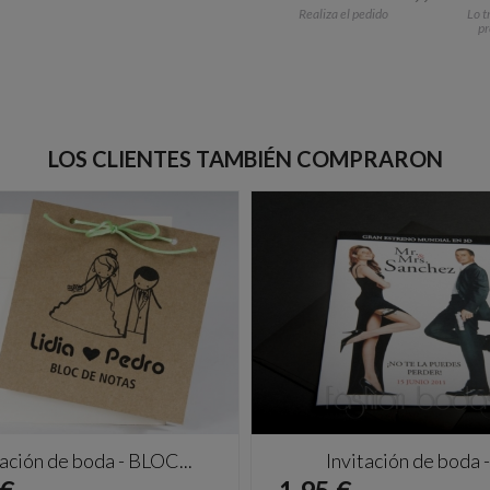
Realiza el pedido
Lo t
p
LOS CLIENTES TAMBIÉN COMPRARON
tación de boda - BLOC...
Invitación de boda -.
io
Precio