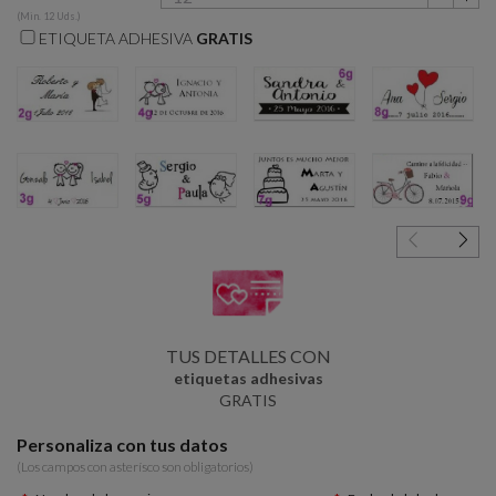
(Min. 12 Uds.)
ETIQUETA ADHESIVA
GRATIS
2g
4g
6g
8g
3g
5g
7g
9g
TUS DETALLES CON
etiquetas adhesivas
GRATIS
Personaliza con tus datos
(Los campos con asterísco son obligatorios)