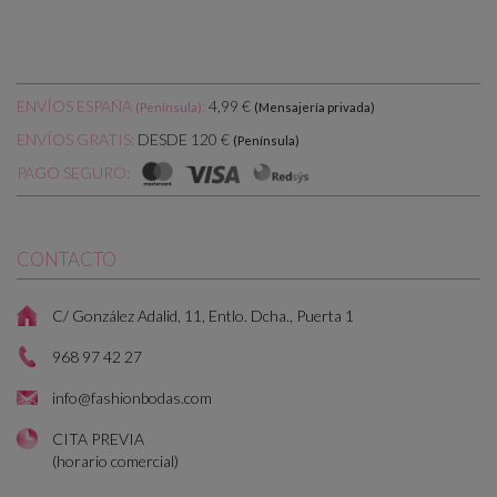
ENVÍOS ESPAÑA
:
4,99 €
(Península)
(Mensajería privada)
DESDE 120 €
ENVÍOS GRATIS:
(Península)
PAGO SEGURO:
CONTACTO
C/ González Adalid, 11, Entlo. Dcha., Puerta 1
968 97 42 27
info@fashionbodas.com
CITA PREVIA
(horario comercial)