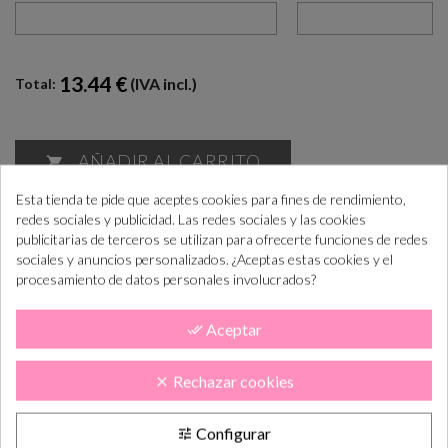
13.44 €
(IVA incl.)
Total:
AÑADIR AL CARRITO

Esta tienda te pide que aceptes cookies para fines de rendimiento,
redes sociales y publicidad. Las redes sociales y las cookies
¿Cómo COMPRAR PASO a PASO?
+info
publicitarias de terceros se utilizan para ofrecerte funciones de redes
“Si las necesitas antes consúltanos para ayudarte”
sociales y anuncios personalizados. ¿Aceptas estas cookies y el
procesamiento de datos personales involucrados?
Aceptar
done_all
Realiza el pedido
Lo tramitamos y
En 5-10 días lab.
preparamos
lo tendás en casa
Rechazar cookies
clear
DESCRIPCIÓN
CÓMO COMPRAR
Configurar
tune
PLAZOS DE ENTREGA
OPINIONES