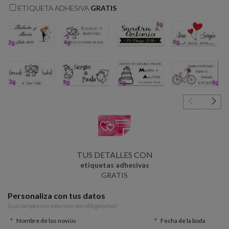
ETIQUETA ADHESIVA
GRATIS
2g
4g
6g
8g
3g
5g
7g
9g
TUS DETALLES CON
etiquetas adhesivas
GRATIS
Personaliza con tus datos
(Los campos con asterísco son obligatorios)
Nombre de los novios
Fecha de la boda