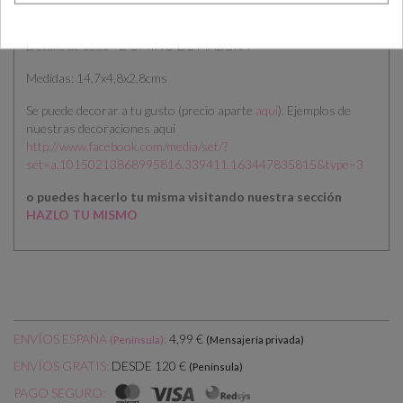
Detalle de boda - DOMINÓ DE MADERA
Medidas: 14,7x4,8x2,8cms
Se puede decorar a tu gusto (precio aparte
aqui
). Ejemplos de
nuestras decoraciones aqui
http://www.facebook.com/media/set/?
set=a.10150213868995816.339411.163447835815&type=3
o puedes hacerlo tu misma visitando nuestra sección
HAZLO TU MISMO
ENVÍOS ESPAÑA
:
4,99 €
(Península)
(Mensajería privada)
DESDE 120 €
ENVÍOS GRATIS:
(Península)
PAGO SEGURO: