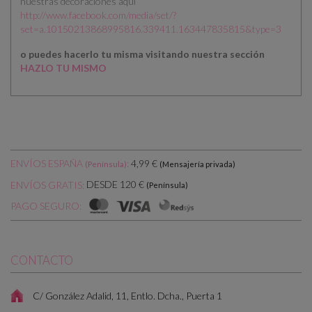
nuestras decoraciones aqui
http://www.facebook.com/media/set/?
set=a.10150213868995816.339411.163447835815&type=3
o puedes hacerlo tu misma visitando nuestra sección
HAZLO TU MISMO
ENVÍOS ESPAÑA
:
4,99 €
(Península)
(Mensajería privada)
DESDE 120 €
ENVÍOS GRATIS:
(Península)
PAGO SEGURO:
CONTACTO
C/ González Adalid, 11, Entlo. Dcha., Puerta 1