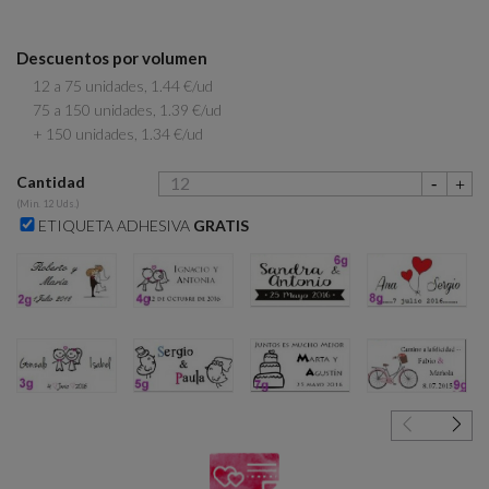
Descuentos por volumen
12 a 75 unidades, 1.44 €/ud
75 a 150 unidades, 1.39 €/ud
+ 150 unidades, 1.34 €/ud
Cantidad
(Min. 12 Uds.)
ETIQUETA ADHESIVA
GRATIS
2g
4g
6g
8g
3g
5g
7g
9g