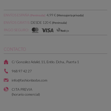
ENVÍOS ESPAÑA
:
4,99 €
(Península)
(Mensajería privada)
DESDE 120 €
ENVÍOS GRATIS:
(Península)
PAGO SEGURO:
CONTACTO
C/ González Adalid, 11, Entlo. Dcha., Puerta 1
968 97 42 27
info@fashionbodas.com
CITA PREVIA
(horario comercial)