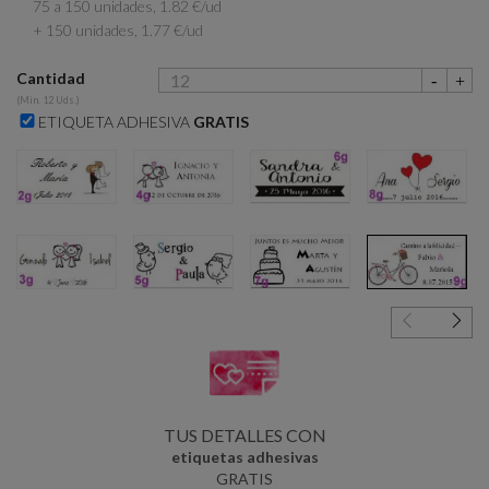
75 a 150 unidades, 1.82 €/ud
+ 150 unidades, 1.77 €/ud
Cantidad
(Min. 12 Uds.)
ETIQUETA ADHESIVA
GRATIS
2g
4g
6g
8g
3g
5g
7g
9g
TUS DETALLES CON
etiquetas adhesivas
GRATIS