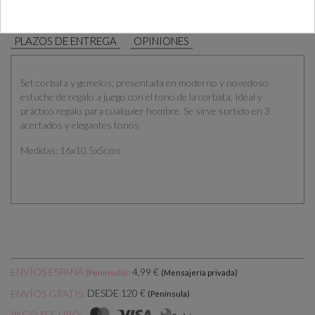
DESCRIPCIÓN
CÓMO COMPRAR
PLAZOS DE ENTREGA
OPINIONES
Set corbata y gemelos, presentada en moderno y novedoso
estuche de regalo a juego con el tono de la corbata. Ideal y
práctico regalo para cualquier hombre. Se sirve surtido en 3
acertados y elegantes tonos
Medidas: 16x10.5x5cms
ENVÍOS ESPAÑA
:
4,99 €
(Península)
(Mensajería privada)
DESDE 120 €
ENVÍOS GRATIS:
(Península)
PAGO SEGURO: