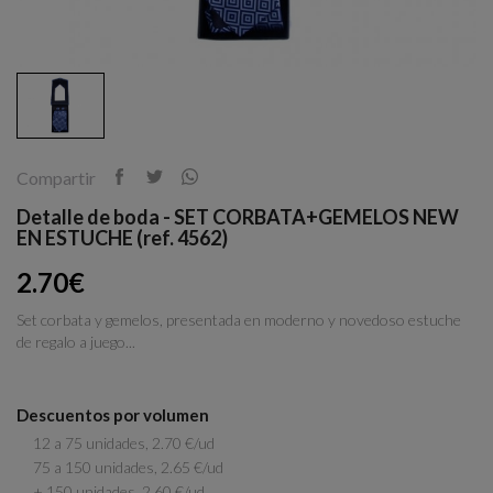
Compartir
Detalle de boda - SET CORBATA+GEMELOS NEW
EN ESTUCHE (ref. 4562)
2.70€
Set corbata y gemelos, presentada en moderno y novedoso estuche
de regalo a juego...
Descuentos por volumen
12 a 75 unidades, 2.70 €/ud
75 a 150 unidades, 2.65 €/ud
+ 150 unidades, 2.60 €/ud