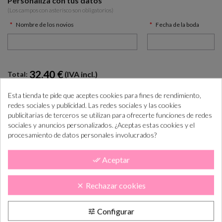
Personaliza con tus datos
(Los campos con asterísco son obligatorios)
Nombre de los novios
Fecha de la boda
32.40 €
(IVA incl.)
Total:
Esta tienda te pide que aceptes cookies para fines de rendimiento,
redes sociales y publicidad. Las redes sociales y las cookies
AÑADIR AL CARRITO

publicitarias de terceros se utilizan para ofrecerte funciones de redes
sociales y anuncios personalizados. ¿Aceptas estas cookies y el
procesamiento de datos personales involucrados?
¿Cómo COMPRAR PASO a PASO?
+info
“Si las necesitas antes consúltanos para ayudarte”
Aceptar
done_all
Rechazar cookies
clear
Realiza el pedido
Lo tramitamos y
En 5-10 días lab.
preparamos
lo tendás en casa
Configurar
tune