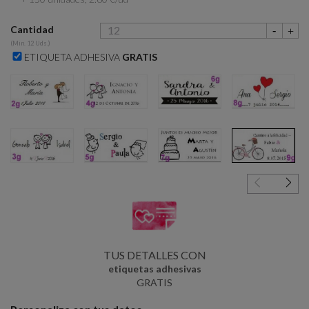
Cantidad
(Min. 12 Uds.)
ETIQUETA ADHESIVA
GRATIS
2g
4g
6g
8g
3g
5g
7g
9g
TUS DETALLES CON
etiquetas adhesivas
GRATIS