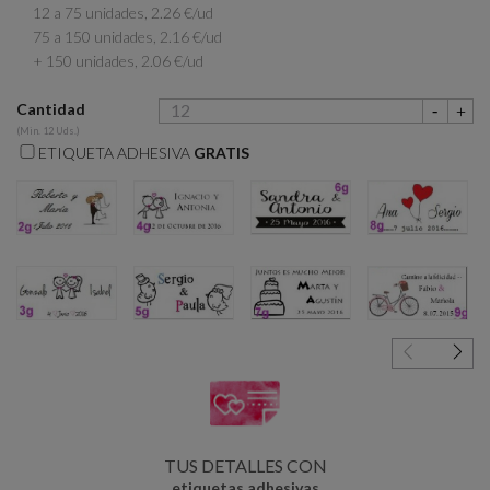
12 a 75 unidades, 2.26 €/ud
75 a 150 unidades, 2.16 €/ud
+ 150 unidades, 2.06 €/ud
Cantidad
(Min. 12 Uds.)
ETIQUETA ADHESIVA
GRATIS
2g
4g
6g
8g
3g
5g
7g
9g
TUS DETALLES CON
etiquetas adhesivas