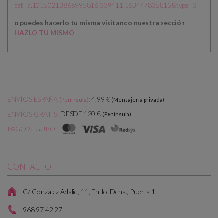
set=a.10150213868995816.339411.163447835815&type=3
o puedes hacerlo tu misma visitando nuestra sección
HAZLO TU MISMO
ENVÍOS ESPAÑA
:
4,99 €
(Península)
(Mensajería privada)
DESDE 120 €
ENVÍOS GRATIS:
(Península)
PAGO SEGURO:
CONTACTO
C/ González Adalid, 11, Entlo. Dcha., Puerta 1
968 97 42 27