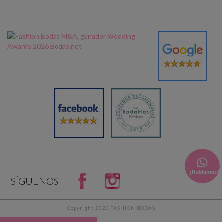
¿Hablamos?
Facebook
Instagram
SÍGUENOS
og
Copyright 2020 FASHION BODAS