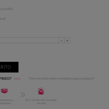
uartilla)
anal
RRITO
 PASO?
+info
“Si las necesitas antes consúltanos para ayudarte”
ramitamos y
En 5-10 días lab. lo tendás
reparamos
en casa