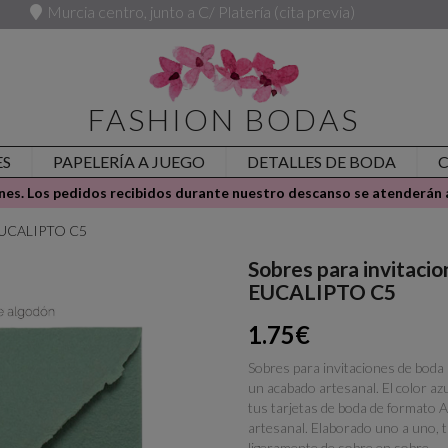
Murcia centro, junto a C/ Platería (cita previa)
FASHION BODAS
ES
PAPELERÍA A JUEGO
DETALLES DE BODA
es. Los pedidos recibidos durante nuestro descanso se atenderán a
 EUCALIPTO C5
Sobres para invitac
EUCALIPTO C5
1.75€
Sobres para invitaciones de boda
un acabado artesanal. El color az
tus tarjetas de boda de formato A
artesanal. Elaborado uno a uno, 
ligeramente de sobre en sobre.