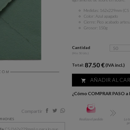
Medidas: 162x229mm (C5 c
Color: Azul apagado
Cierre: Pico acabado artes
Grosor: 150g
Cantidad
(Min. 50 Uds.)
87.50 €
(IVA incl.)
Total:
AÑADIR AL CA

¿Cómo COMPRAR PASO a
Compartir
INIONES
Realiza el pedido
Lo t
p
da
C5 (162x229mm) o para lo que