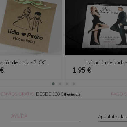
tación de boda - BLOC...
Invitación de boda -.
io
Precio
 €
1,95 €
DESDE 120 €
ENVÍOS GRATIS:
PAGO 
(Península)
AYUDA
Apúntate a la