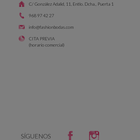
C/ González Adalid, 11, Entlo. Dcha., Puerta 1
968 97 42 27
info@fashionbodas.com
CITA PREVIA
(horario comercial)
Facebook
Instagram
SÍGUENOS