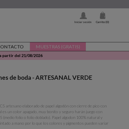
Iniciar sesión
Carrito
(0)
CONTACTO
MUESTRAS (GRATIS)
 partir del 21/08/2026
iones de boda - ARTESANAL VERDE
 C5 artesano elaborado de papel algodón con cierre de pico con
ul es un color apagado, muy bonito y seguro harán juego con
5 (medio folio o folio doblado). Papel algodon 100% natural y
tintado a mano por lo que los colores y pigmentos pueden variar