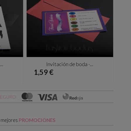
..
Invitación de boda -...
Precio
Pr
1,59 €
1,
SEGURO:
s mejores
PROMOCIONES