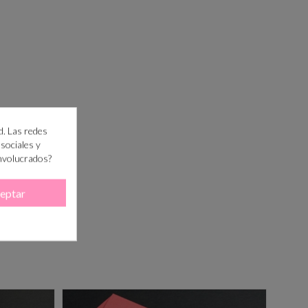
d. Las redes
 sociales y
involucrados?
eptar