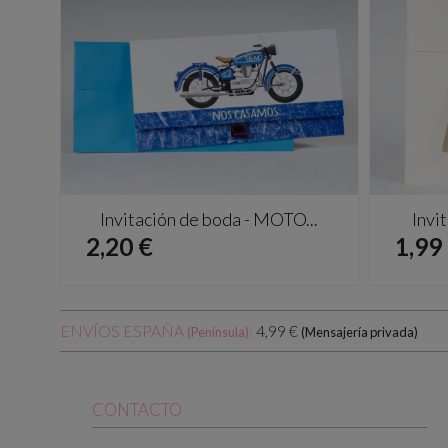
Invitación de boda - MOTO...
Invi
Precio
Prec
2,20 €
1,99
ENVÍOS ESPAÑA
:
4,99 €
(Península)
(Mensajería privada)
CONTACTO