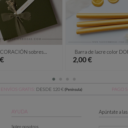
CORACIÓN sobres...
Barra de lacre color 
io
Precio
 €
2,00 €
DESDE 120 €
ENVÍOS GRATIS:
PAGO 
(Península)
AYUDA
Apúntate a la
Sobre nosotros