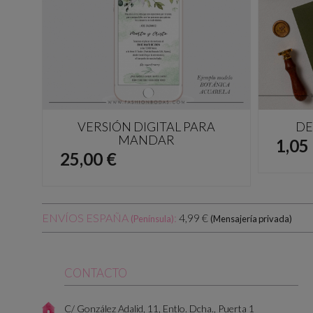
VERSIÓN DIGITAL PARA
DE
MANDAR
Prec
1,05
Precio
25,00 €
ENVÍOS ESPAÑA
:
4,99 €
(Península)
(Mensajería privada)
CONTACTO
C/ González Adalid, 11, Entlo. Dcha., Puerta 1