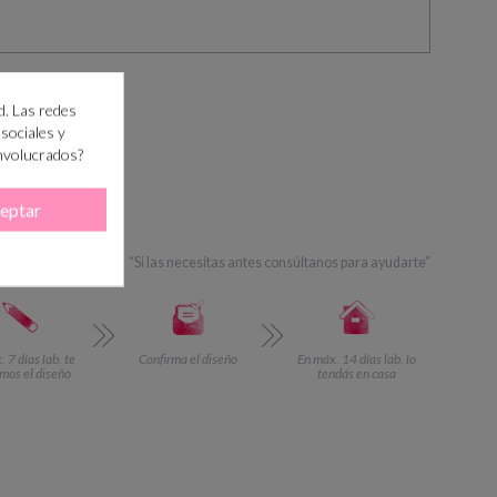
d. Las redes
 sociales y
involucrados?
RRITO
eptar
 PASO?
+info
“Si las necesitas antes consúltanos para ayudarte”
 7 días lab. te
Confirma el diseño
En máx. 14 días lab. lo
mos el diseño
tendás en casa