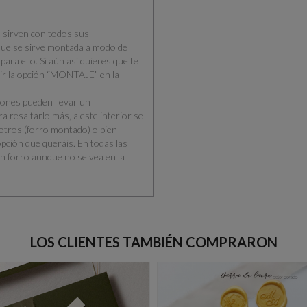
e
sirven con todos sus
 que se sirve montada a modo de
para ello.
Si aún así quieres que te
ir la opción “MONTAJE” en la
iones pueden llevar un
ra resaltarlo más, a este interior se
sotros (forro montado) o bien
pción que queráis. En todas las
n forro aunque no se vea en la
LOS CLIENTES TAMBIÉN COMPRARON