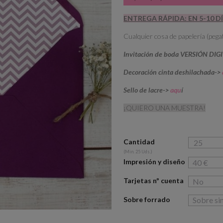
ENTREGA RÁPIDA: EN 5-10 D
Cualquier cosa de papelería (pegat
Invitación de boda VERSIÓN DIG
Decoración cinta deshilachada->
Sello de lacre->
aqu
í
¡QUIERO UNA MUESTRA!
Cantidad
(Min. 25 Uds.)
Impresión y diseño
Tarjetas nº cuenta
Sobre forrado