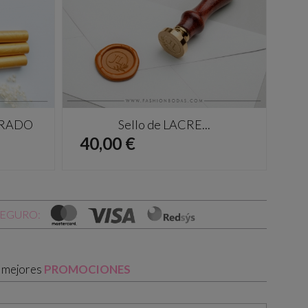
DORADO
Sello de LACRE...
Precio
Pr
40,00 €
40
SEGURO:
s mejores
PROMOCIONES