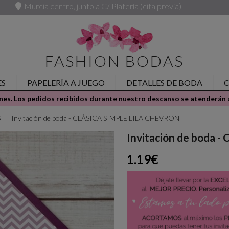
Murcia centro, junto a C/ Platería (cita previa)
FASHION BODAS
ES
PAPELERÍA A JUEGO
DETALLES DE BODA
es. Los pedidos recibidos durante nuestro descanso se atenderán a
S
Invitación de boda - CLÁSICA SIMPLE LILA CHEVRON
Invitación de boda
1.19€