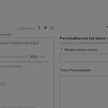
Compartir
INIONES
Personaliza con tus datos
(Los campos con asterísco son obligatori
OS LO PODÉIS VER AQUÍ
Nombre de los novios
co roto verjurada de
300g
(muy
 forro con chevron lila a juego con
 personalizable.
Texto Personalizado
COMO
ra tus invitaciones de boda