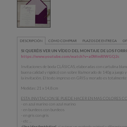
DESCRIPCIÓN
CÓMO COMPRAR
PLAZOS DE ENTREGA
OP
SI QUERÉIS VER UN VÍDEO DEL MONTAJE DE LOS FORR
https://www.youtube.com/watch?v=a0WmRIWGQ2c
Invitaciones de boda CLÁSICAS, elaboradas con cartulina blan
buena calidad y rigidez) con sobre lila/morado de 140g a juego y
la invitación. El texto impreso en GRIS y morado es totalmente
Medidas: 21 x 14,8 cm
ESTA INVITACION SE PUEDE HACER EN MAS COLORES 
- en azul marino con azul marino
- en burdeos con burdeos
- en gris con gris
- etc ...
¡Una idea fantástica!
,
si quieres un acabado original y diferente pa