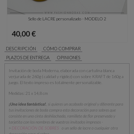
Sello de LACRE personalizado - MODELO 2
Precio
40,00 €
DESCRIPCIÓN
CÓMO COMPRAR
PLAZOS DE ENTREGA
OPINIONES
Invitación de boda Moderna, elaborada con cartulina blanca
verjurada de 260g ( calidad y rigidez) con sobre KRAFT de 160g a
juego. El texto impreso es totalmente personalizable.
Medidas: 21 x 14,8 cm
¡Una idea fantástica!
,
si quieres un acabado original y diferente para
tus invitaciones de boda compra esta decoración para sobres que
consiste en una cinta deshilachada, ramillete de flor preservada y
tarjetita con los nombres de vuestros invitados impresos -
>
DECORACIÓN DE SOBRES
o un sello de lacre o cualquier otra
decoración para el sobre.