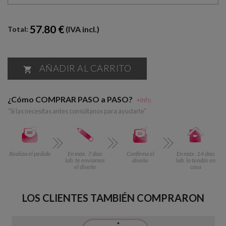
57.80 €
(IVA incl.)
Total:
AÑADIR AL CARRITO

¿Cómo COMPRAR PASO a PASO?
+info
“Si las necesitas antes consúltanos para ayudarte”
Realiza el pedido
En máx. 7 días
Confirma el
En máx. 14 días
lab. te enviamos
diseño
lab. lo tendás en
el diseño
casa
LOS CLIENTES TAMBIÉN COMPRARON