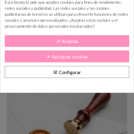
Esta tienda te pide que aceptes cookies para fines de rendimiento,
redes sociales y publicidad. Las redes sociales y las cookies
publicitarias de terceros se utilizan para ofrecerte funciones de redes
sociales y anuncios personalizados. ¿Aceptas estas cookies y el
procesamiento de datos personales involucrados?
Aceptar
done_all
Barra de lacre color DORADO
Rechazar cookies
clear
Precio
2,00 €
Configurar
tune