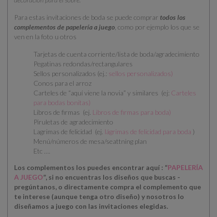
Para estas invitaciones de boda se puede comprar
todos los
complementos de papelería a juego
, como por ejemplo los que se
ven en la foto u otros
Tarjetas de cuenta corriente/lista de boda/agradecimiento
Pegatinas redondas/rectangulares
Sellos personalizados (ej.:
sellos personalizados
)
Conos para el arroz
Carteles de “aquí viene la novia” y similares (ej:
Carteles
para bodas bonitas
)
Libros de firmas (ej.
Libros de firmas para boda
)
Piruletas de agradecimiento
Lagrimas de felicidad (ej.
lágrimas de felicidad para boda
)
Menú/números de mesa/seattning plan
Etc ….
Los complementos los puedes encontrar aquí : “
PAPELERÍA
A JUEGO
”, si no encuentras los diseños que buscas -
pregúntanos, o directamente compra el complemento que
te interese (aunque tenga otro diseño) y nosotros lo
diseñamos a juego con las invitaciones elegidas.