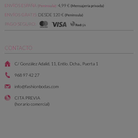
ENVÍOS ESPAÑA
:
4,99 €
(Península)
(Mensajería privada)
DESDE 120 €
ENVÍOS GRATIS:
(Península)
PAGO SEGURO:
CONTACTO
C/ González Adalid, 11, Entlo. Dcha., Puerta 1
968 97 42 27
info@fashionbodas.com
CITA PREVIA
(horario comercial)