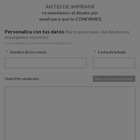
ANTES DE IMPRIMIR
te mandamos el diseño por
email para que lo CONFIRMES
Personaliza con tus datos
(No te preocupes, del diseño nos
encargamos nosotros)
(Los campos con asterísco son obligatorios)
Nombre de los novios
Fecha de la boda
Texto Personalizado
Ideas para texto invitación