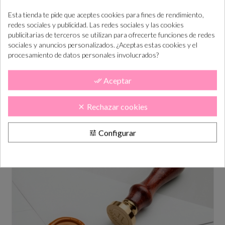
Esta tienda te pide que aceptes cookies para fines de rendimiento,
redes sociales y publicidad. Las redes sociales y las cookies
publicitarias de terceros se utilizan para ofrecerte funciones de redes
sociales y anuncios personalizados. ¿Aceptas estas cookies y el
procesamiento de datos personales involucrados?
Aceptar
done_all
Barra de lacre color DORADO
Rechazar cookies
clear
Precio
2,00 €
Configurar
tune