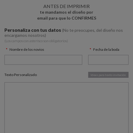
ANTES DE IMPRIMIR
te mandamos el diseño por
email para que lo CONFIRMES
Personaliza con tus datos
(No te preocupes, del diseño nos
encargamos nosotros)
(Los campos con asterísco son obligatorios)
Nombre de los novios
Fecha de la boda
Texto Personalizado
Ideas para texto invitación