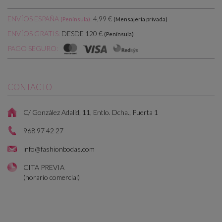
ENVÍOS ESPAÑA
:
4,99 €
(Península)
(Mensajería privada)
DESDE 120 €
ENVÍOS GRATIS:
(Península)
PAGO SEGURO:
CONTACTO
C/ González Adalid, 11, Entlo. Dcha., Puerta 1
968 97 42 27
info@fashionbodas.com
CITA PREVIA
(horario comercial)