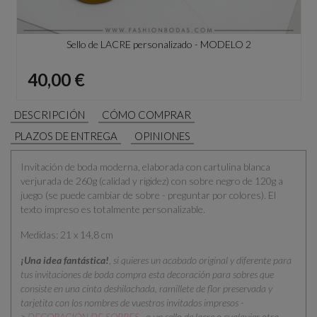
Sello de LACRE personalizado - MODELO 2
Precio
40,00 €
DESCRIPCIÓN
CÓMO COMPRAR
PLAZOS DE ENTREGA
OPINIONES
Invitación de boda moderna, elaborada con cartulina blanca
verjurada de 260g (calidad y rigidez) con sobre negro de 120g a
juego (se puede cambiar de sobre - preguntar por colores). El
texto impreso es totalmente personalizable.
Medidas: 21 x 14,8 cm
¡Una idea fantástica!
,
si quieres un acabado original y diferente para
tus invitaciones de boda compra esta decoración para sobres que
consiste en una cinta deshilachada, ramillete de flor preservada y
tarjetita con los nombres de vuestros invitados impresos -
>
DECORACIÓN DE SOBRES
o un sello de lacre o cualquier otra