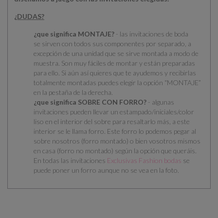
¿DUDAS?
¿que significa MONTAJE?
- las invitaciones de boda
se
sirven con todos sus componentes por separado
, a
excepción de una unidad que se sirve montada a modo de
muestra. Son muy fáciles de montar y están preparadas
para ello.
Si aún así quieres que te ayudemos y recibirlas
totalmente montadas puedes elegir la opción “MONTAJE”
en la pestaña de la derecha.
¿que significa SOBRE CON FORRO?
- algunas
invitaciones pueden llevar un estampado/iniciales/color
liso en el interior del sobre para resaltarlo más, a este
interior se le llama forro. Este forro lo podemos pegar al
sobre nosotros (forro montado) o bien vosotros mismos
en casa (forro no montado) según la opción que queráis.
En todas las invitaciones
Exclusivas Fashion bodas
se
puede poner un forro aunque no se vea en la foto.