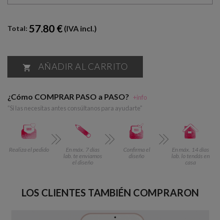
57.80 €
(IVA incl.)
Total:
AÑADIR AL CARRITO

¿Cómo COMPRAR PASO a PASO?
+info
“Si las necesitas antes consúltanos para ayudarte”
Realiza el pedido
En máx. 7 días
Confirma el
En máx. 14 días
lab. te enviamos
diseño
lab. lo tendás en
el diseño
casa
LOS CLIENTES TAMBIÉN COMPRARON