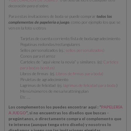
decoración para el sobre.
Para estas invitaciones de boda se puede comprar
todos los
complementos de papelería a juego
, como por ejemplo los que se
ven en la foto u otros
Tarjetas de cuenta corriente/lista de boda/agradecimiento
Pegatinas redondas/rectangulares
Sellos personalizados (ej.:
sellos personalizados
)
Conos para el arroz
Carteles de “aquí viene la novia” y similares (ej:
Carteles
para bodas bonitas
)
Libros de firmas (ej.
Libros de firmas para boda
)
Piruletas de agradecimiento
Lagrimas de felicidad (ej.
lágrimas de felicidad para boda
)
Menú/números de mesa/seattning plan
Etc ….
Los complementos los puedes encontrar aquí : “
PAPELERÍA
A JUEGO
”, si no encuentras los diseños que buscas -
pregúntanos, o directamente compra el complemento que
te interese (aunque tenga otro diseño) y nosotros lo
diseñamos a juego con las invitaciones elegidas.