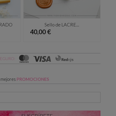
DORADO
Sello de LACRE...
Precio
Pr
40,00 €
40
SEGURO:
s mejores
PROMOCIONES