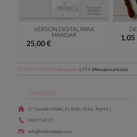
VERSIÓN DIGITAL PARA
DE
MANDAR
Prec
1,05
Precio
25,00 €
ENVÍOS ESPAÑA
:
4,99 €
(Península)
(Mensajería privada)
CONTACTO
C/ González Adalid, 11, Entlo. Dcha., Puerta 1
968 97 42 27
info@fashionbodas.com