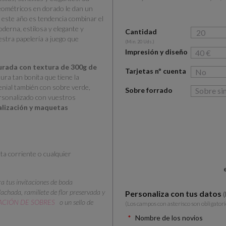
eométricos en dorado le dan un
este año es tendencia combinar el
oderna, estilosa y elegante y
Cantidad
estra papelería a juego que
(Min. 20 Uds.)
Impresión y diseño
jurada con textura de 300g
de
Tarjetas nº cuenta
tura tan bonita que tiene la
enial también con sobre verde,
Sobre forrado
ersonalizado con vuestros
nalización y maquetas
nta corriente o cualquier
ra tus invitaciones de boda
achada, ramillete de flor preservada y
Personaliza con tus datos
CIÓN DE SOBRES
o un sello de
(Los campos con asterísco son obligatori
Nombre de los novios