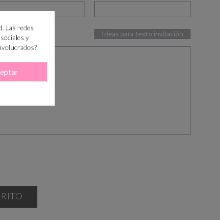
d. Las redes
Ideas para texto invitación
 sociales y
involucrados?
eptar
RRITO