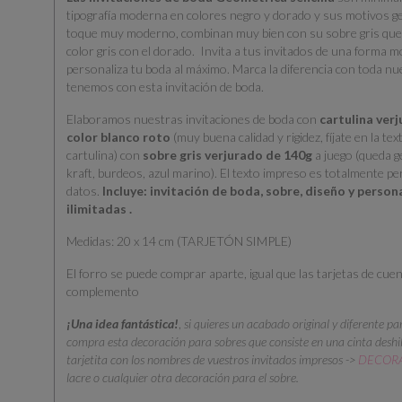
tipografía moderna en colores negro y dorado y sus motivos g
toque muy moderno, combinan muy bien con su sobre gris que 
color gris con el dorado. Invita a tus invitados de una forma m
personaliza tu boda al máximo. Marca la diferencia con toda nu
tenemos con esta invitación de boda.
Elaboramos nuestras invitaciones de boda con
cartulina ver
color blanco roto
(muy buena calidad y rigidez, fíjate en la tex
cartulina) con
sobre gris verjurado de 140g
a juego (queda g
kraft, burdeos, azul marino). El texto impreso es totalmente p
datos.
Incluye: invitación de boda, sobre, diseño y perso
ilimitadas .
Medidas: 20 x 14 cm (TARJETÓN SIMPLE)
El forro se puede comprar aparte, igual que las tarjetas de cue
complemento
¡Una idea fantástica!
,
si quieres un acabado original y diferente pa
compra esta decoración para sobres que consiste en una cinta deshil
tarjetita con los nombres de vuestros invitados impresos ->
DECORA
lacre o cualquier otra decoración para el sobre.