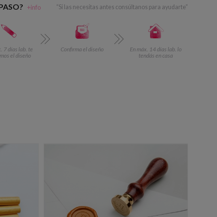
 PASO?
+info
“Si las necesitas antes consúltanos para ayudarte”
 7 días lab. te
Confirma el diseño
En máx. 14 días lab. lo
mos el diseño
tendás en casa