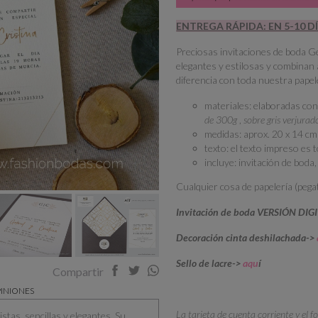
ENTREGA RÁPIDA: EN 5-10 D
Preciosas invitaciones de boda G
elegantes y estilosas y combinan 
diferencia con toda nuestra papel
materiales: elaboradas con
de 300g
,
sobre gris verjura
medidas: aprox. 20 x 14 cm
texto: el texto impreso es
incluye: invitación de boda
Cualquier cosa de papelería (pegat
Invitación de boda VERSIÓN DIG
Decoración cinta deshilachada->
Sello de lacre->
aqu
í
Compartir
INIONES
La tarjeta de cuenta corriente y el f
stas, sencillas y elegantes. Su