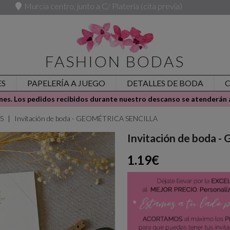
Murcia centro, junto a C/ Platería (cita previa)
FASHION BODAS
ES
PAPELERÍA A JUEGO
DETALLES DE BODA
es. Los pedidos recibidos durante nuestro descanso se atenderán a
ES
Invitación de boda - GEOMÉTRICA SENCILLA
Invitación de boda
1.19€