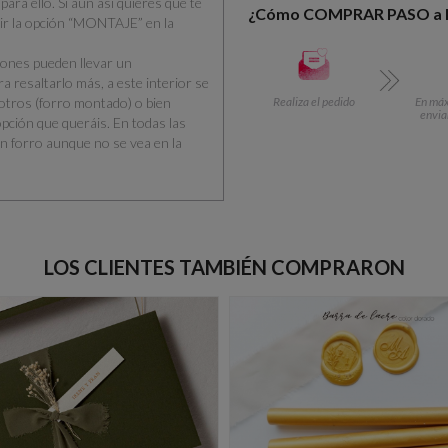
para ello.
Si aún así quieres que te
¿Cómo COMPRAR PASO a
ir la opción “MONTAJE” en la
iones pueden llevar un
ra resaltarlo más, a este interior se
sotros (forro montado) o bien
Realiza el pedido
En máx.
envia
pción que queráis. En todas las
n forro aunque no se vea en la
LOS CLIENTES TAMBIÉN COMPRARON