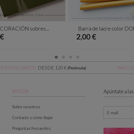
CORACIÓN sobres...
Barra de lacre color 
io
Precio
 €
2,00 €
DESDE 120 €
ENVÍOS GRATIS:
PAGO 
(Península)
AYUDA
Apúntate a la
Sobre nosotros
Contacto y cómo llegar
Preguntas frecuentes