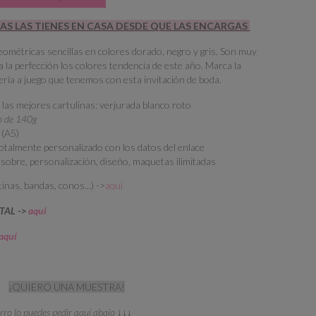
ÍAS LAS TIENES EN CASA DESDE QUE LAS ENCARGAS
eométricas sencillas en colores dorado, negro y gris. Son muy
a la perfección los colores tendencia de este año. Marca la
ería a juego que tenemos con esta invitación de boda.
 las mejores cartulinas: verjurada blanco roto
do de 140g
 (A5)
 totalmente personalizado con los datos del enlace
, sobre, personalización, diseño, maquetas ilimitadas
inas, bandas, conos...) ->
aquí
ITAL ->
aqui
aquí
¡QUIERO UNA MUESTRA!
orro lo puedes pedir aquí abajo ↓↓↓