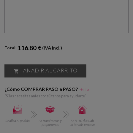
116.80 €
(IVA incl.)
Total:
AÑADIR AL CARRITO

¿Cómo COMPRAR PASO a PASO?
+info
“Si las necesitas antes consúltanos para ayudarte”
Realiza el pedido
Lo tramitamos y
En 5-10 días lab.
preparamos
lo tendás en casa