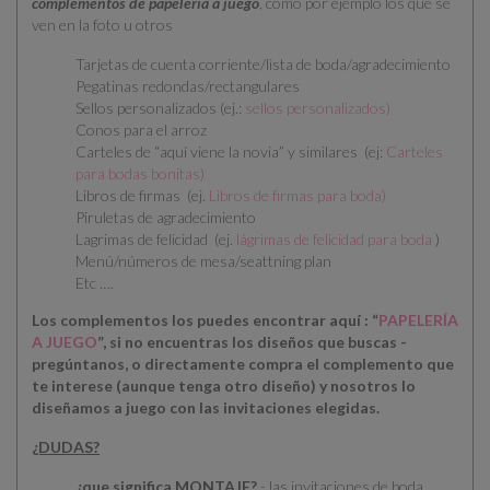
complementos de papelería a juego
, como por ejemplo los que se
ven en la foto u otros
Tarjetas de cuenta corriente/lista de boda/agradecimiento
Pegatinas redondas/rectangulares
Sellos personalizados (ej.:
sellos personalizados
)
Conos para el arroz
Carteles de “aquí viene la novia” y similares (ej:
Carteles
para bodas bonitas
)
Libros de firmas (ej.
Libros de firmas para boda
)
Piruletas de agradecimiento
Lagrimas de felicidad (ej.
lágrimas de felicidad para boda
)
Menú/números de mesa/seattning plan
Etc ….
Los complementos los puedes encontrar aquí : “
PAPELERÍA
A JUEGO
”, si no encuentras los diseños que buscas -
pregúntanos, o directamente compra el complemento que
te interese (aunque tenga otro diseño) y nosotros lo
diseñamos a juego con las invitaciones elegidas.
¿DUDAS?
¿que significa MONTAJE?
- las invitaciones de boda