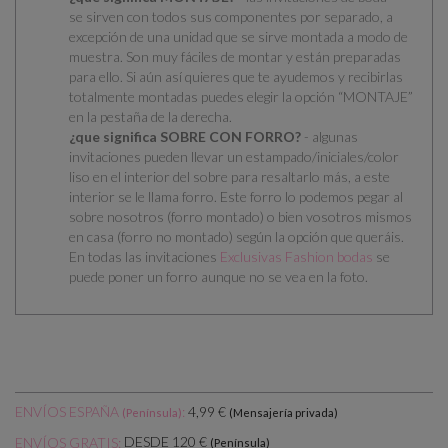
se
sirven con todos sus componentes por separado
, a
excepción de una unidad que se sirve montada a modo de
muestra. Son muy fáciles de montar y están preparadas
para ello.
Si aún así quieres que te ayudemos y recibirlas
totalmente montadas puedes elegir la opción “MONTAJE”
en la pestaña de la derecha.
¿que significa SOBRE CON FORRO?
- algunas
invitaciones pueden llevar un estampado/iniciales/color
liso en el interior del sobre para resaltarlo más, a este
interior se le llama forro. Este forro lo podemos pegar al
sobre nosotros (forro montado) o bien vosotros mismos
en casa (forro no montado) según la opción que queráis.
En todas las invitaciones
Exclusivas Fashion bodas
se
puede poner un forro aunque no se vea en la foto.
ENVÍOS ESPAÑA
:
4,99 €
(Península)
(Mensajería privada)
DESDE 120 €
ENVÍOS GRATIS:
(Península)