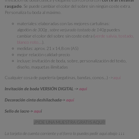
rasgado
. Se puede cambiar el color del sobre sin ningún coste extra.
Personaliza tu boda al máximo.
materiales: elaboradas con las mejores cartulinas:
algodón
de 300g
,
sobre verjurado tostado de 14
0g
puedes
cambiar el color del sobre sin coste extra (
verde salvia, tostado,
blanco roto,...
).
medidas: aprox. 21 x 14,8 cm (A5)
mejor relación calidad-precio
incluye: invitación de boda, sobre, personalización del texto,
diseño, maquetas ilimitadas
Cualquier cosa de papelería (pegatinas, bandas, conos...) ->
aquí
Invitación de boda VERSIÓN DIGITAL ->
aqui
Decoración cinta deshilachada->
aquí
Sello de lacre->
aqu
í
¡PIDE UNA MUESTRA GRATIS AQUÍ!
La tarjeta de cuenta corriente y el forro lo puedes pedir aquí abajo ↓↓↓