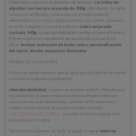
Elaboramos nuestras invitaciones de boda con
cartulina de
algodón con textura acuarela de 300g
color blanco
(
es rígida,
natural con certificados y respetuosa con el medio ambiente,
además fíjate en la textura rugosa tan bonita que tiene la cartulina
) y
su corte irregular es una maravilla con
sobre verjurado
tostado 140g
a juego (posibilidad de cambiar el color del sobre).
El texto impreso es totalmente personalizado con vuestros
datos.
Incluye: invitación de boda, sobre, personalización
del texto, diseño, maquetas ilimitadas
Medidas: 21 x 14,8 cm (A5)
El forro se puede comprar aparte, igual que las tarjetas de cuenta
corriente o cualquier complemento
¡Una idea fantástica!
,
si quieres un acabado original y diferente para
tus invitaciones de boda compra esta decoración para sobres que
consiste en una cinta deshilachada, ramillete de flor preservada y
tarjetita con los nombres de vuestros invitados impresos -
>
DECORACIÓN DE SOBRES
o un sello de lacre o cualquier otra
decoración para el sobre.
Para estas invitaciones de boda se puede comprar
todos los