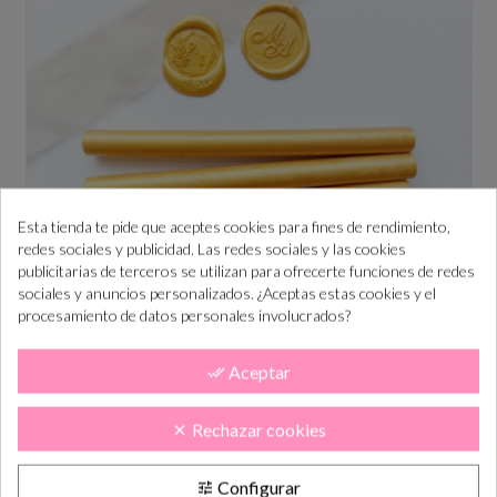
Esta tienda te pide que aceptes cookies para fines de rendimiento,
redes sociales y publicidad. Las redes sociales y las cookies
publicitarias de terceros se utilizan para ofrecerte funciones de redes
sociales y anuncios personalizados. ¿Aceptas estas cookies y el
Barra de lacre color DORADO
procesamiento de datos personales involucrados?
Precio
2,00 €
Aceptar
done_all
Rechazar cookies
clear
Configurar
tune