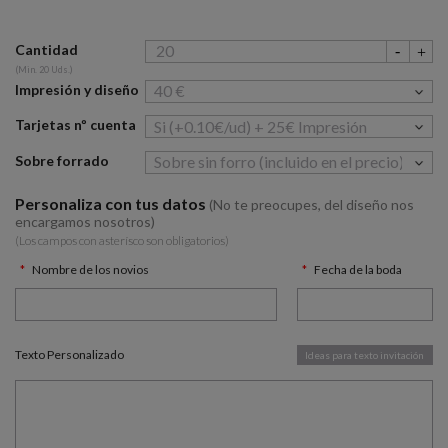
Cantidad
(Min. 20 Uds.)
Impresión y diseño
Tarjetas nº cuenta
Sobre forrado
Personaliza con tus datos
(No te preocupes, del diseño nos
encargamos nosotros)
(Los campos con asterísco son obligatorios)
Nombre de los novios
Fecha de la boda
Texto Personalizado
Ideas para texto invitación