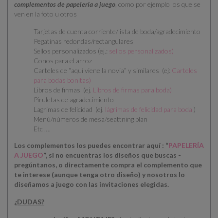
complementos de papelería a juego
, como por ejemplo los que se
ven en la foto u otros
Tarjetas de cuenta corriente/lista de boda/agradecimiento
Pegatinas redondas/rectangulares
Sellos personalizados (ej.:
sellos personalizados
)
Conos para el arroz
Carteles de “aquí viene la novia” y similares (ej:
Carteles
para bodas bonitas
)
Libros de firmas (ej.
Libros de firmas para boda
)
Piruletas de agradecimiento
Lagrimas de felicidad (ej.
lágrimas de felicidad para boda
)
Menú/números de mesa/seattning plan
Etc ….
Los complementos los puedes encontrar aquí : “
PAPELERÍA
A JUEGO
”, si no encuentras los diseños que buscas -
pregúntanos, o directamente compra el complemento que
te interese (aunque tenga otro diseño) y nosotros lo
diseñamos a juego con las invitaciones elegidas.
¿DUDAS?