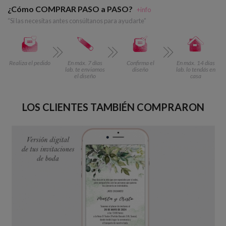
¿Cómo COMPRAR PASO a PASO?
+info
“Si las necesitas antes consúltanos para ayudarte”
Realiza el pedido
En máx. 7 días
Confirma el
En máx. 14 días
lab. te enviamos
diseño
lab. lo tendás en
el diseño
casa
LOS CLIENTES TAMBIÉN COMPRARON