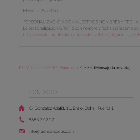
Medidas: 29 x 31 cm.
PERSONALIZACIÓN CON VUESTROS NOMBRES Y FECHA
La personalizacion GRATIS con nombre y fecha sería como en e
http://www.fashionbodas.com/producto/Libro_de_firmas_
ENVÍOS ESPAÑA
:
4,99 €
(Península)
(Mensajería privada)
CONTACTO
C/ González Adalid, 11, Entlo. Dcha., Puerta 1
968 97 42 27
info@fashionbodas.com