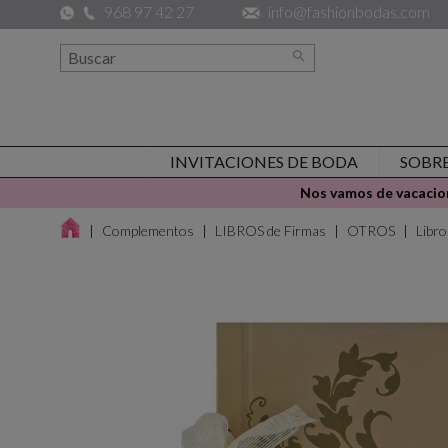
968 97 42 27
info@fashionbodas.com

INVITACIONES DE BODA
SOBR
Nos vamos de vacacion
Complementos
LIBROS de Firmas
OTROS
Libr