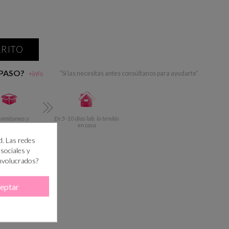
RRITO
 PASO?
+info
“Si las necesitas antes consúltanos para ayudarte”
ramitamos y
En 5-10 días lab. lo tendás
reparamos
en casa
d. Las redes
 sociales y
involucrados?
eptar