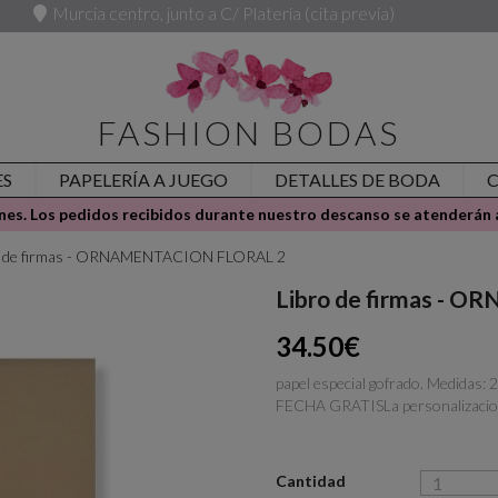
Murcia centro, junto a C/ Platería (cita previa)
FASHION BODAS
ES
PAPELERÍA A JUEGO
DETALLES DE BODA
es. Los pedidos recibidos durante nuestro descanso se atenderán a
o de firmas - ORNAMENTACION FLORAL 2
Libro de firmas -
34.50€
papel especial gofrado. Medi
FECHA GRATISLa personalizacio
Cantidad