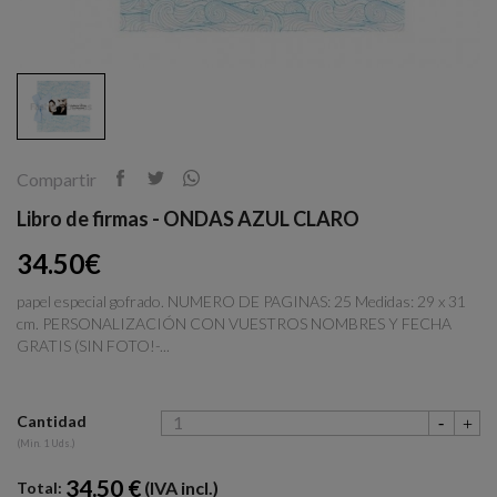
Compartir
Libro de firmas - ONDAS AZUL CLARO
34.50€
papel especial gofrado. NUMERO DE PAGINAS: 25 Medidas: 29 x 31
cm. PERSONALIZACIÓN CON VUESTROS NOMBRES Y FECHA
GRATIS (SIN FOTO!-...
Cantidad
(Min. 1 Uds.)
34.50 €
(IVA incl.)
Total: