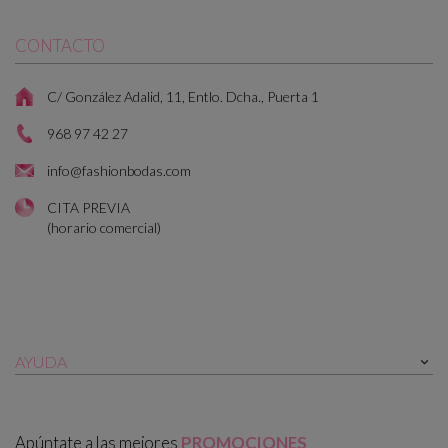
CONTACTO
C/ González Adalid, 11, Entlo. Dcha., Puerta 1
968 97 42 27
info@fashionbodas.com
CITA PREVIA
(horario comercial)
AYUDA

Apúntate a las mejores
PROMOCIONES