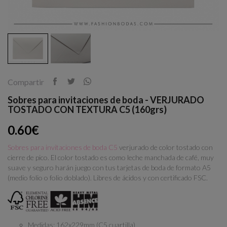
Compartir
Sobres para invitaciones de boda - VERJURADO
TOSTADO CON TEXTURA C5 (160grs)
0.60€
Sobres para invitaciones de boda C5
verjurado de color tostado con
cierre de pico. El color tostado es como leche manchada de café, muy
suave y seguro harán juego con tus tarjetas de boda de formato A5
(medio folio o folio doblado). Libres de ácidos y con certificado FSC.
Medidas: 162x229mm (C5 cuartilla)