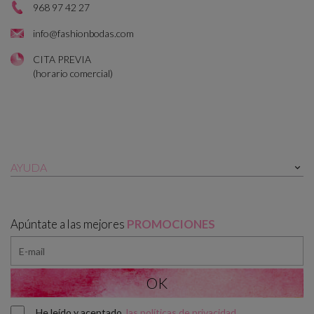
968 97 42 27
info@fashionbodas.com
CITA PREVIA
(horario comercial)
AYUDA

Apúntate a las mejores
PROMOCIONES
He leído y aceptado
las políticas de privacidad