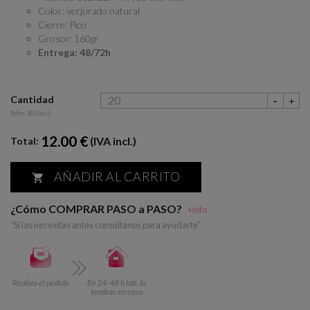
Color: verjurado natural
Cierre: Pico
Grosor: 160gr
Entrega: 48/72h
Cantidad
(Min. 20 Uds.)
12.00 €
(IVA incl.)
Total:
AÑADIR AL CARRITO

¿Cómo COMPRAR PASO a PASO?
+info
“Si las necesitas antes consúltanos para ayudarte”
Realiza el pedido
En 24-48 h lab. lo
tendrás en casa