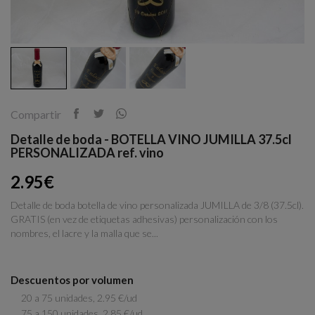
Compartir
Detalle de boda - BOTELLA VINO JUMILLA 37.5cl
PERSONALIZADA ref. vino
2.95€
Detalle de boda botella de vino personalizada JUMILLA de 3/8 (37.5cl).
GRATIS (en vez de etiquetas adhesivas) personalización con los
nombres, el lacre y la malla que se...
Descuentos por volumen
20 a 75 unidades, 2.95 €/ud
75 a 150 unidades, 2.85 €/ud