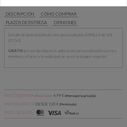
DESCRIPCIÓN
CÓMO COMPRAR
PLAZOS DE ENTREGA
OPINIONES
Detalle de boda botella de vino personalizada JUMILLA de 3/8
(37.5cl).
GRATIS
(en vez de etiquetas adhesivas) personalización con los
nombres, el lacre y la malla que se ve en la imagen superior.
ENVÍOS ESPAÑA
:
4,99 €
(Península)
(Mensajería privada)
DESDE 120 €
ENVÍOS GRATIS:
(Península)
PAGO SEGURO: