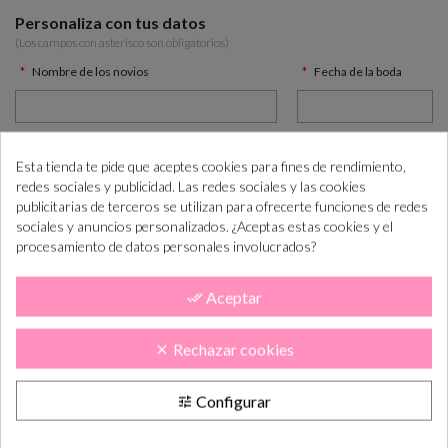
Personaliza con tus datos
(Los campos con asterísco son obligatorios)
Nombre de los novios
Fecha de la boda
Esta tienda te pide que aceptes cookies para fines de rendimiento,
59.00 €
(IVA incl.)
Total:
redes sociales y publicidad. Las redes sociales y las cookies
publicitarias de terceros se utilizan para ofrecerte funciones de redes
sociales y anuncios personalizados. ¿Aceptas estas cookies y el
AÑADIR AL CARRITO
procesamiento de datos personales involucrados?

Aceptar
done_all
¿Cómo COMPRAR PASO a PASO?
+info
“Si las necesitas antes consúltanos para ayudarte”
Rechazar cookies
clear
Configurar
tune
Realiza el pedido
Lo tramitamos y
En 5-10 días lab.
preparamos
lo tendás en casa