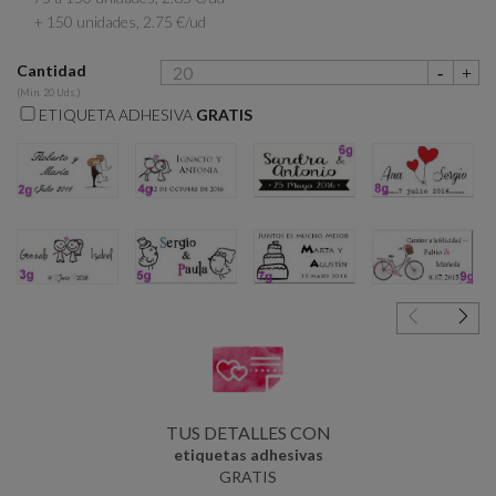
+ 150 unidades, 2.75 €/ud
Cantidad
(Min. 20 Uds.)
ETIQUETA ADHESIVA
GRATIS
2g
4g
6g
8g
3g
5g
7g
9g
TUS DETALLES CON
etiquetas adhesivas
GRATIS