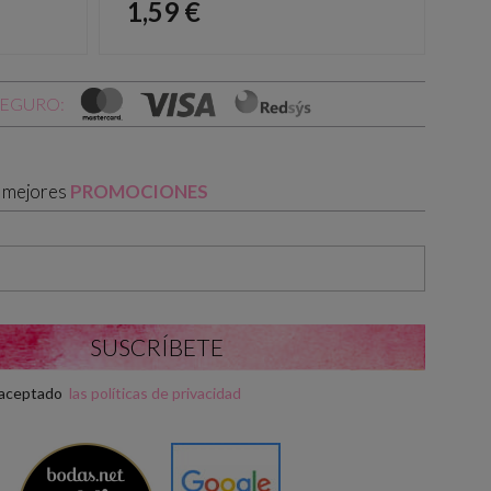
Precio
Pr
1,59 €
1,
SEGURO:
s mejores
PROMOCIONES
y aceptado
las políticas de privacidad