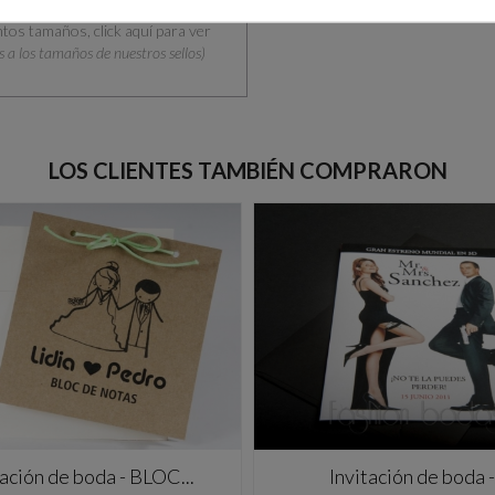
intos tamaños, click aquí para ver
 a los tamaños de nuestros sellos)
LOS CLIENTES TAMBIÉN COMPRARON
tación de boda - BLOC...
Invitación de boda -.