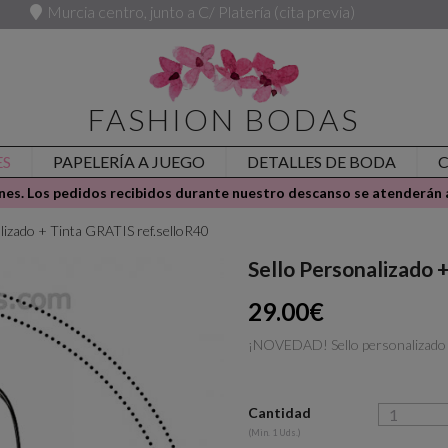
Murcia centro, junto a C/ Platería (cita previa)
FASHION BODAS
ES
PAPELERÍA A JUEGO
DETALLES DE BODA
es. Los pedidos recibidos durante nuestro descanso se atenderán a
lizado + Tinta GRATIS ref.selloR40
Sello Personalizado 
29.00€
¡NOVEDAD! Sello personalizado co
Cantidad
(Min. 1 Uds.)