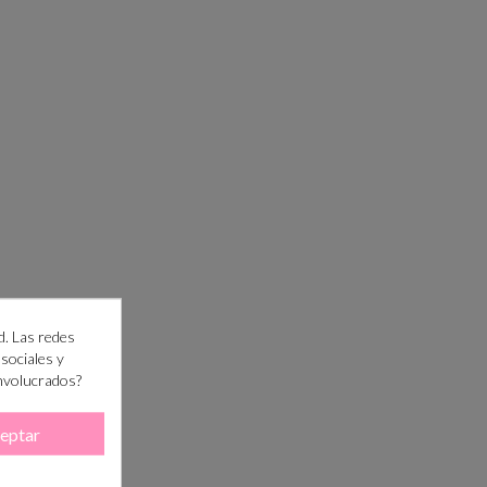
d. Las redes
 sociales y
involucrados?
eptar