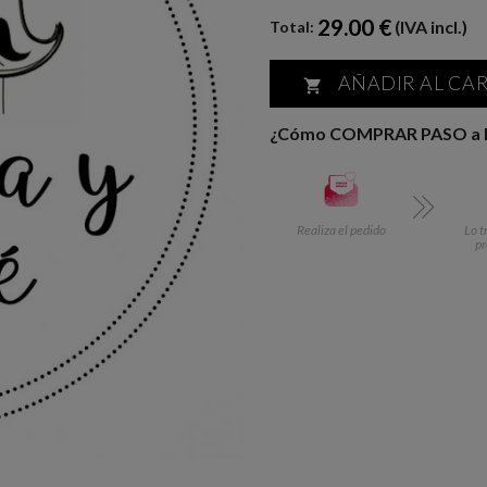
29.00 €
(IVA incl.)
Total:
AÑADIR AL CA

¿Cómo COMPRAR PASO a
Realiza el pedido
Lo t
p