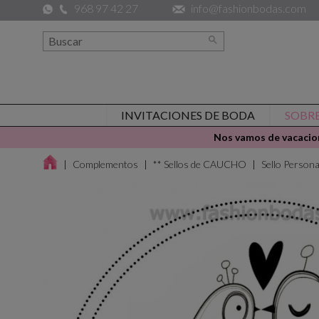
968 97 42 27
info@fashionbodas.com

INVITACIONES DE BODA
SOBR
Nos vamos de vacacion
Complementos
** Sellos de CAUCHO
Sello Persona