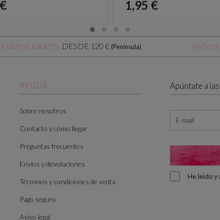
io
Precio
 €
1,95 €
DESDE 120 €
ENVÍOS GRATIS:
PAGO 
(Península)
AYUDA
Apúntate a la
Sobre nosotros
Contacto y cómo llegar
Preguntas frecuentes
Envíos y devoluciones
He leído 
Términos y condiciones de venta
Pago seguro
Aviso legal