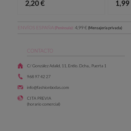
Precio
Prec
2,20 €
1,99
ENVÍOS ESPAÑA
:
4,99 €
(Península)
(Mensajería privada)
CONTACTO
C/ González Adalid, 11, Entlo. Dcha., Puerta 1
968 97 42 27
info@fashionbodas.com
CITA PREVIA
(horario comercial)