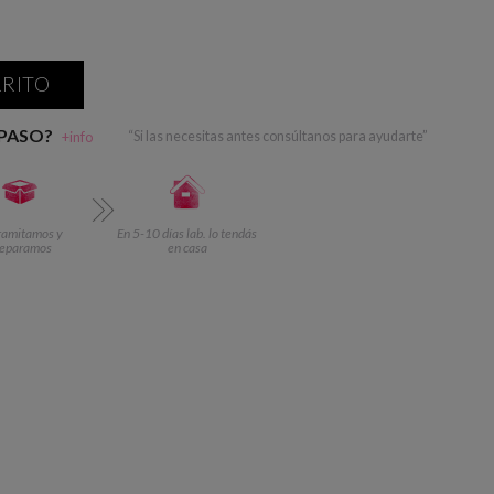
RRITO
 PASO?
+info
“Si las necesitas antes consúltanos para ayudarte”
ramitamos y
En 5-10 días lab. lo tendás
reparamos
en casa