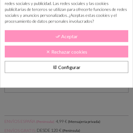
redes sociales y publicidad. Las redes sociales y las cookies
REGALO TINTA NEGRA
publicitarias de terceros se utilizan para ofrecerte funciones de redes
sociales y anuncios personalizados. ¿Aceptas estas cookies y el
Medidas:
aprox 3.5x4.8 cm
procesamiento de datos personales involucrados?
Base de madera, sello hecho artesanalmente, fabricado en
España.
Aceptar
done_all
Se puede comprar a parte
tintas de otros colores
, click aquí
Rechazar cookies
clear
para ver opciones :
TINTAS
Se puede comprar
tarjetas para estampar
los sellos de
Configurar
tune
distintos tamaños, click aquí para ver opciones :
TARJETITAS
(todas nuestras tarjetitas estan adaptadas a los tamaños de nuestros
sellos)
ENVÍOS ESPAÑA
:
4,99 €
(Península)
(Mensajería privada)
DESDE 120 €
ENVÍOS GRATIS:
(Península)