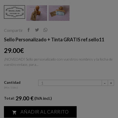
Compartir
Sello Personalizado + Tinta GRATIS ref.sello11
29.00€
¡NOVEDAD! Sello personalizado con vuestros nombres y la fecha de
vuestro enlace, para...
Cantidad
(Min. 1 Uds.)
29.00 €
(IVA incl.)
Total:
AÑADIR AL CARRITO
