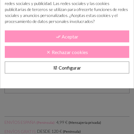
redes sociales y publicidad. Las redes sociales y las cookies
REGALO TINTA NEGRA
publicitarias de terceros se utilizan para ofrecerte funciones de redes
sociales y anuncios personalizados. ¿Aceptas estas cookies y el
Medidas:
aprox 3.5x4.8 cm
procesamiento de datos personales involucrados?
Base de madera, sello hecho artesanalmente, fabricado en
España.
Aceptar
done_all
Se puede comprar a parte
tintas de otros colores
, click aquí
Rechazar cookies
clear
para ver opciones :
TINTAS
Se puede comprar
tarjetas para estampar
los sellos de
Configurar
tune
distintos tamaños, click aquí para ver opciones :
TARJETITAS
(todas nuestras tarjetitas estan adaptadas a los tamaños de nuestros
sellos)
ENVÍOS ESPAÑA
:
4,99 €
(Península)
(Mensajería privada)
DESDE 120 €
ENVÍOS GRATIS:
(Península)