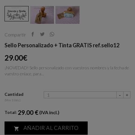
Compartir
Sello Personalizado + Tinta GRATIS ref.sello12
29.00€
¡NOVEDAD! Sello personalizado con vuestros nombres y la fecha de
vuestro enlace, para...
Cantidad
(Min. 1 Uds.)
29.00 €
(IVA incl.)
Total:
AÑADIR AL CARRITO
