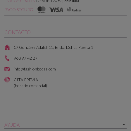
DESDE 120 €
ENVÍOS GRATIS:
(Península)
PAGO SEGURO:
CONTACTO
C/ González Adalid, 11, Entlo. Dcha., Puerta 1
968 97 42 27
info@fashionbodas.com
CITA PREVIA
(horario comercial)
AYUDA
