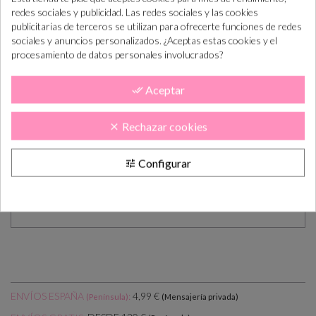
inolvidable y totalmente personalizado
.
redes sociales y publicidad. Las redes sociales y las cookies
publicitarias de terceros se utilizan para ofrecerte funciones de redes
REGALO TINTA NEGRA
sociales y anuncios personalizados. ¿Aceptas estas cookies y el
Medidas:
aprox 3.5x4.8 cm
procesamiento de datos personales involucrados?
Base de madera, sello hecho artesanalmente, fabricado en
Aceptar
done_all
España.
Se puede comprar a parte
tintas de otros colores
, click aquí
Rechazar cookies
clear
para ver opciones :
TINTAS
Se puede comprar
tarjetas para estampar
los sellos de
Configurar
tune
distintos tamaños, click aquí para ver opciones :
TARJETITAS
(todas nuestras tarjetitas estan adaptadas a los tamaños de nuestros
sellos)
ENVÍOS ESPAÑA
:
4,99 €
(Península)
(Mensajería privada)