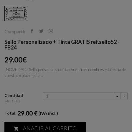
Compartir
Sello Personalizado + Tinta GRATIS ref.sello52 -
FB24
29.00€
¡NOVEDAD! Sello personalizado con vuestros nombres y la fecha de
vuestro enlace, para...
Cantidad
(Min. 1 Uds.)
29.00 €
(IVA incl.)
Total:
AÑADIR AL CARRITO
