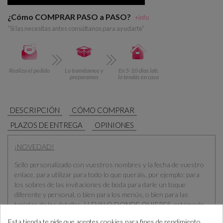
¿Cómo COMPRAR PASO a PASO?
+info
“Si las necesitas antes consúltanos para ayudarte”
Realiza el pedido
Lo tramitamos y
En 5-10 días lab.
preparamos
lo tendás en casa
DESCRIPCIÓN
CÓMO COMPRAR
PLAZOS DE ENTREGA
OPINIONES
¡NOVEDAD!
Sello personalizado con vuestros nombres y la fecha de vuestro
enlace, para utilizar para todo lo que queráis, por ejemplo: para
los sobres de las invitaciones de boda para darle un toque
diferente y personal, o bien para los menús, o bien para las
tarjetas de los detalles. LLEVALO DONDE QUIERES, estámpalo
donde quieras,
¡que vuele tu imaginación!
Haz de tu boda algo
Esta tienda te pide que aceptes cookies para fines de rendimiento,