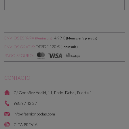
ENVÍOS ESPAÑA
:
4,99 €
(Península)
(Mensajería privada)
DESDE 120 €
ENVÍOS GRATIS:
(Península)
PAGO SEGURO:
CONTACTO
C/ González Adalid, 11, Entlo. Dcha., Puerta 1
968 97 42 27
info@fashionbodas.com
CITA PREVIA