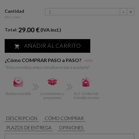
Cantidad
(Min. 1 Uds.)
29.00 €
(IVA incl.)
Total:
AÑADIR AL CARRITO

¿Cómo COMPRAR PASO a PASO?
+info
“Si las necesitas antes consúltanos para ayudarte”
Realiza el pedido
Lo tramitamos y
En 5-10 días lab.
preparamos
lo tendás en casa
DESCRIPCIÓN
CÓMO COMPRAR
PLAZOS DE ENTREGA
OPINIONES